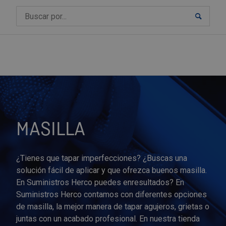
Suscríbete a nuestro podcast
Abrasivos
Cepillos abrasivos
Masilla
Rollos de alambre
Cinta adhesiva de doble cara
Abrazaderas
Abrazaderas de acero inoxidable
Cables de acero
Accesorios Ferretería
Bisagras de cazoleta
Bombines
Angulares
Accesorios de cocina
Dispositivos antipánico
Avellanador de tornillos
Brocas para hormigón
Adaptadores para coronas de corte
Accesorios y placas de fresado
Amoladoras
Alicates
Accesorios y juegos de alicates
Cúteres profesionales
Destornillador corto
Extractores de cono Morse
Llaves de cadena
Juegos de llaves Allen
Accesorios para sierras
Ambientadores y absorbentes
Escuadras magnéticas
Alexómetros
Armarios para jardín y terraza
Aspersores y riego por goteo
Conjunto de mesa y sillas jardín
Aislantes
Aceites
Mangueras
Amortiguadores hidraulicos
Cables
Bombillas
Armarios de taller
Estanterías de carga ligera
Matricería
Mangos
Outlet Abrasivos
Barniz para metales
Barreras anti-inundaciones de contención
Arnés de seguridad
Botas de seguridad
Batas de Trabajo
Guías lineales
Ruedas industriales
Accesorios de soldadura
Aceiteras
Boquillas para engrasadora
Anillo de seguridad DIN 471/472
Acoplamientos elásticos
Bridas de amarre
Climatizadores
Repair Café
rápida
Diamantados
Adhesivos
Pegamentos
Telas y mallas metálicas
Cinta antideslizante
Abrazaderas de Fijación
Anclajes y fijaciones
Cadenas de elevación
Accesorios para baño
Bisagras de doble acción
Cerraduras para puertas
Grapas
Bandejas giratorias
Frenos retenedores
Brocas
Brocas para madera
Conos Morse reductores
Fresas avellanadoras y de chaflán
Aspiradores
Alicate plano
Botadores
Navajas para electricistas
Destornillador de electricista
Extractores de esparragos y tornillos
Llaves de correa
Llaves Allen de bola
Sierras Bosch NanoBlade
Cubos, capazos y espuertas
Imán de ferrita
Calibres
Barbacoas para terraza y jardín
Bombas de agua y aire
Fundas protectoras
Gomas
Desengrasantes
Tubos
Cilindros hidráulicos y neumáticos
Comprobadores de tensión
Espejos con iluminación
Bancos de trabajo
Estanterías de Carga Media y Pesada
Moldes
Muelles
Outlet Abrazaderas
Disolventes
Calzado de Seguridad
Plantillas para zapatos
Bermudas de Trabajo
Rodamientos
Ruedas para muebles
Desoldadores de estaño
Aplicadores
Engrasadores 45º
Arandelas de seguridad
Correas
Bridas de fijación
Radiadores y estufas
HERCO TV
Discos abrasivos
Pistolas selladoras y de silicona
Alambres y telas metálicas
Cinta multiusos
Abrazaderas de Fleje
Tacos de pared
Cáncamos
Accesorios para puertas
Bisagras de libro
Cierrapuertas
Pletinas
Botelleros y carros extraibles
Juegos de manillas
Brocas para metal
Coronas perforadoras
Corona para madera
Fresas cilíndricas helicoidales
Atornilladores eléctricos
Alicates de corte diagonal
Cizallas
Rebarbadores
Destornillador de vaso
Extractores de filtros de aceite
Llaves de Grifa
Llaves Allen en L
Sierras de cadena
Difusores y dosificadores
Imán de neodimio
Cronómetros
Césped artificial para terraza y jardín
Boquillas de riego
Hamacas y tumbonas
Juntas
Grasas
Detectores magneticos
Iluminación
Led: Focos, apliques, barras y tiras
Básculas industriales
Estanterías de madera
Outlet Adhesivos
Pinceles
Zapatos de trabajo y seguridad
Cascos de protección
Calcetines de trabajo
Electrodos para soldar
Compresores
Engrasadores 90º
Arandelas dentadas
Engranajes y piñones
Calzos
Ventiladores
Club Nosolotornillos
Lijas
Selladores
Cintas adhesivas y embalaje
Cinta reflectante
Abrazaderas de Plástico
Cuerdas
Bisagras y pernios
Bisagras de piano
Llaves para puertas
Tope adhesivo para puertas
Cajones y Kits para cajones
Muelles cierrapuertas
Juegos de brocas
Corona para materiales de construcción
Escariador
Fresas de disco ranuradoras
Baterías y cargadores
Alicates de corte lateral
Cortacables
Destornillador hexagonal
Extractores de garras y patas
Llaves inglesas ajustables
Llaves Allen en T
Sierras de calar
Papel higiénico
Imanes permanentes
Dinamómetros
Cuidado de las plantas
Conectores y accesos de unión
Mesas de jardin
Electroválvulas
Luminarias LED
Lámparas portátiles
Bidones y depósitos de plástico
Estanterías metálicas modulares
Outlet Alambres y telas metálicas
Pinturas
Cortinas protección
Camisas de trabajo
Equipos de soldadura
Engrasadores
Engrasadores automáticos
Arandelas grower DIN 127
Poleas
Mordaza de taladro
MASILLA
Muelas
Cintas de embalaje
Elementos de fijación
Abrazaderas de Presión
Elevadores
Cerrojos para puertas
Buzones
Picaportes
Colgadores y pantaloneros
Pomos de puerta
Coronas para hierro y otros metales duros
Fresas para madera
Fresas huecas/anulares
Cizallas industriales
Alicates para grupillas
Cortafrios y cinceles
Destornillador imantado
Extractores para limpiaparabrisas
Llaves suecas
Sierras de cinta
Portarollos y secamanos
Materiales magnéticos
Endoscopios
Decoración para terraza y jardín
Mangueras y soportes
Sillas de jardín
Mesa lineal
Tubos fluorescentes y reactancias
Material de instalación
Cajas apilables
Outlet Alicates
Rotuladores profesionales de marcaje
Gafas de seguridad
Camisetas de trabajo
Estaciones de soldadura
Engrasadores rectos
Racores
Arandelas planas DIN 125
Pies niveladores
¿Tienes que tapar imperfecciones? ¿Buscas una
Cintas de pintor enmascarado
Abrazaderas Isofónicas
Elevación y transporte
Eslingas y trincaje
Pernios para puertas
Candados
Cubos de reciclaje
Tiradores para puertas, armarios y cajones
Juegos de coronas de perforación
Fresas para metal
Fresas rotativas de metal duro
Decapadores
Alicates pelacables
Curvadoras y cortatubos
Destornillador phillips
Kits y juegos de extractores
Sierras de inmersión
Productos de limpieza
Platos magnéticos
Escuadras y compases
Equipamiento Infantil para Jardín | Columpios
Pistolas y lanzas
Pinzas neumáticas
Mecanismos
Cajas fuertes
Outlet Bisagras y pernios
Guantes de trabajo
Chalecos de trabajo
Extractor de humos
Engrasadores Stauffer
Transductores
Chavetas
Plato de torno
solución fácil de aplicar y que ofrezca buenos masilla.
y Casas de Juego
En Suministros Herco puedes enresultados? En
Embalaje
Grilletes
Ferreteria y cerrajeria
Cerraduras, cerrojos y pestillos
Organizadores para cocina
Sets y estuches de fresas
Herramientas para torno
Equilibradores y tensores
Alicates universales
Cúter y navajas
Destornillador pozidriv
Separadores y extractores guillotina
Sierras de jardín
Utensilios de limpieza
Flexómetros
Programadores de riego
Válvulas neumáticas
Pilas
Contenedores basculantes
Outlet Brocas
Lavaojos y ducha portátil
Chaquetas de trabajo y forro polar
Gases industriales
Kits y accesorios de lubricación
Tratamiento de aire
Contratuercas DIN 936
Pomos y volantes de plástico
Suministros Herco contamos con diferentes opciones
Herramientas para jardín
de masilla, la mejor manera de tapar agujeros, grietas o
Flejes y flejadoras
Mosquetones
Colgadores y soportes
Tablas de planchar
Herramientas de corte
Hojas de sierra
Esmeriladoras
Destornilladores
Destornillador torx
Sierras de mesa
Galgas y láminas de precisión
Pulverizadores y recambios
Terminales eléctricos
Escaleras
Outlet Calzado de Seguridad
Mascarillas protección respiratoria
Cinturones y delantales de trabajo
Soldadores
Verificador
Espárrago DIN 6379
Portabrocas
juntas con un acabado profesional. En nuestra tienda