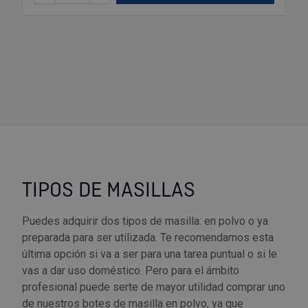
Palas, picos y azadas
Outlet Iluminación
Tuercas enjauladas
Protección y vestuario
Paletas albañil
Outlet Instrumentos de medición
Tuercas hexagonales DIN 934
Rodamientos y cojinetes
Prensa terminales
Outlet Jardín y terraza
Varilla roscada
Ruedas
Punta de trazar
Outlet Juntas, gomas y aislantes
Soldadura
Puntas de destornillador
Outlet Llaves ajustables
Técnica de fluidos
Rastrillos
Outlet Llaves Allen
TIPOS DE MASILLAS
Tornilleria
Remachadoras
Outlet Lubricante industrial
Puedes adquirir dos tipos de masilla: en polvo o ya
Transmisiones
preparada para ser utilizada. Te recomendamos esta
Sierras
Outlet Mangueras y tubos
última opción si va a ser para una tarea puntual o si le
Utillajes y accesorios para maquinaria
vas a dar uso doméstico. Pero para el ámbito
Tases y sufrideras
Outlet Manipulación neumática
profesional puede serte de mayor utilidad comprar uno
Ventilación y calefacción
de nuestros botes de masilla en polvo, ya que