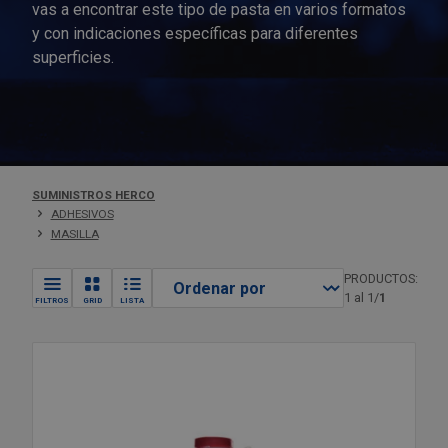
Iluminación para jardín
vas a encontrar este tipo de pasta en varios formatos
y con indicaciones específicas para diferentes
Sujetacables
Cuerdas y ataduras
Zapateros
Machos de roscar
Herramientas eléctricas y neumáticas
Fresadoras
Destornilladores Planos
Espátulas
Sierras de sable
Lupas
Estanterías Industriales
Outlet Cerraduras, cerrojos y pestillos
Muñequeras, coderas y rodilleras
Gorros de trabajo
Sopletes para soldadura de llama
Espárrago DIN 913/914/916
Soporte antivibración
superficies.
Insecticidas, mosquiteras y otros
protectores contra insectos
Electrodomésticos
Sierras circulares
Hidrolimpiadoras
Herramientas manuales
Juego de destornilladores
Extractores de rodamientos
Sierras manuales
Medición por cámara
Portaherramientas
Outlet Cintas adhesivas y embalaje
Protección Auditiva
Jerseys de trabajo
Insertos
Máquinas para jardín
Elementos para muebles
Lijadoras y pulidoras
Formones
Higiene y limpieza
Medidores láser
Sillas de trabajo
Outlet Coronas perforadoras
Señalización de seguridad y obra
Monos de trabajo y buzos
Otras arandelas
Material de piscina para jardín y terraza
Escuadras de fijación y ensamblaje
Maquinaria eléctrica
Grapadoras manuales
Imanes y útiles magnéticos
Micrómetros
Taquillas y Bancos vestuario
Outlet Cúter y navajas
Vestuario Laboral y Seguridad
Pantalones de Trabajo
Otras tuercas
SUMINISTROS HERCO
ADHESIVOS
Material de riego
MASILLA
Mundo Animal
Maquinaria neumática
Herramientas para bicicletas
Instrumentos de medición
Niveles
Outlet Destornilladores
Polo de trabajo
Pasadores
PRODUCTOS:
Muebles de jardín y terraza
Organización y almacenaje
Martillos eléctricos
Limas
Reglas graduadas
Jardín y terraza
Outlet Elementos de fijación
Sudaderas de trabajo
Posicionador de bola
1 al 1/
1
FILTROS
GRID
LISTA
Protección Solar para Jardín: Toldos,
Pavimentos de goma
Prensas
Llaves ajustables
Rugosímetro
Juntas, gomas y aislantes
Outlet Elevación y transporte
Remaches
Sombrillas y Mallas
Perfiles y tapajuntas
Taladros
Llaves Allen
Tacómetro
Lubricante industrial
Outlet Engrasadores
Tapones roscados DIN 906
Tiradores y manillas
Tornos de sobremesa
Llaves de carraca
Termómetros
Mangueras y tubos
Outlet Escuadras de fijación y ensamblaje
Titanio