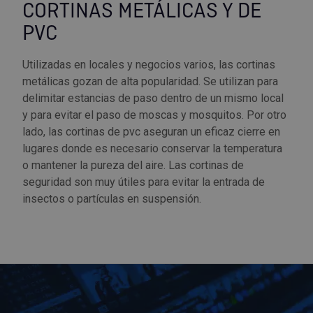
Palas, picos y azadas
Outlet Iluminación
Tuercas enjauladas
CORTINAS METÁLICAS Y DE
Protección y vestuario
PVC
Paletas albañil
Outlet Instrumentos de medición
Tuercas hexagonales DIN 934
Rodamientos y cojinetes
Utilizadas en locales y negocios varios, las cortinas
Prensa terminales
Outlet Jardín y terraza
Varilla roscada
metálicas gozan de alta popularidad. Se utilizan para
Ruedas
delimitar estancias de paso dentro de un mismo local
Punta de trazar
Outlet Juntas, gomas y aislantes
y para evitar el paso de moscas y mosquitos. Por otro
Soldadura
lado, las cortinas de pvc aseguran un eficaz cierre en
Puntas de destornillador
Outlet Llaves ajustables
lugares donde es necesario conservar la temperatura
Técnica de fluidos
o mantener la pureza del aire. Las cortinas de
seguridad son muy útiles para evitar la entrada de
Rastrillos
Outlet Llaves Allen
insectos o partículas en suspensión.
Tornilleria
Remachadoras
Outlet Lubricante industrial
Transmisiones
Sierras
Outlet Mangueras y tubos
Utillajes y accesorios para maquinaria
Tases y sufrideras
Outlet Manipulación neumática
Ventilación y calefacción