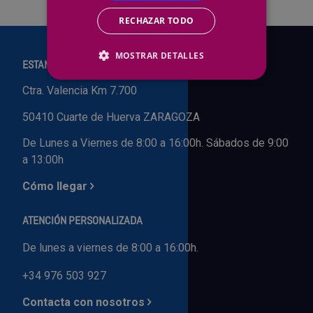
Outlet Sierras
RECHAZAR TODO
Outlet Soldadura
MOSTRAR DETALLES
ESTAMOS EN:
Ctra. Valencia Km 7.700
Outlet Técnica de fluidos
50410 Cuarte de Huerva ZARAGOZA
Outlet Tiradores y manillas
De Lunes a Viernes de 8:00 a 16:00h. Sábados de 9:00
a 13:00h
Outlet Tornilleria
Cómo llegar
Outlet Transmisiones
ATENCIÓN PERSONALIZADA
Outlet Utillajes y accesorios para maquinaria
De lunes a viernes de 8:00 a 16:00h.
Outlet Ventilación y calefacción
+34 976 503 927
Contacta con nosotros
Outlet Vestuario Laboral y Seguridad