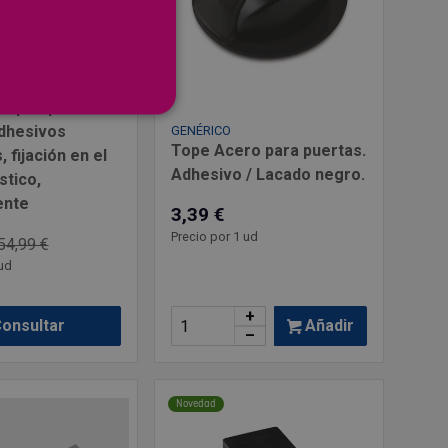
 topes para
dhesivos
GENÉRICO
Tope Acero para puertas.
, fijación en el
Adhesivo / Lacado negro.
stico,
ente
3,39 €
Precio por 1 ud
54,99 €
ud
+
Añadir
onsultar
–
Novedad