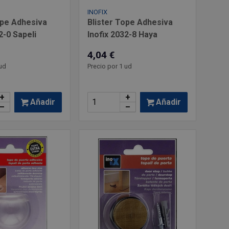
INOFIX
ope Adhesiva
Blister Tope Adhesiva
2-0 Sapeli
Inofix 2032-8 Haya
4,04 €
ud
Precio por 1 ud
+
+
Añadir
Añadir
–
–