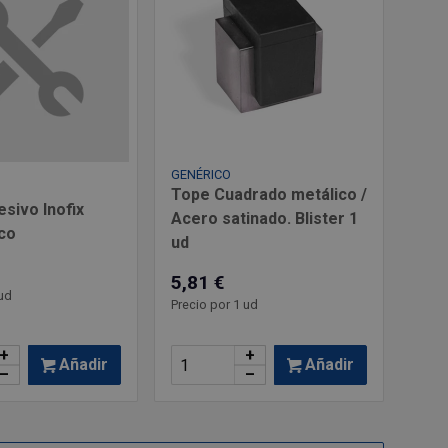
GENÉRICO
Tope Cuadrado metálico /
sivo Inofix
Acero satinado. Blister 1
co
ud
5,81 €
ud
Precio por 1 ud
+
+
Añadir
Añadir
–
–