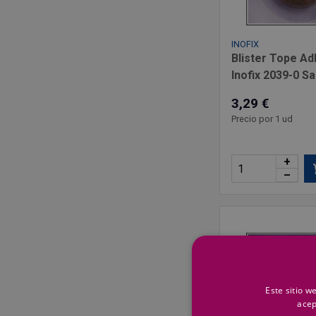
INOFIX
Blister Tope Ad
Inofix 2039-0 Sa
3,29 €
Precio por 1 ud
+
–
Este sitio w
acep