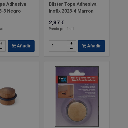
ope Adhesiva
Blister Tope Adhesiva
23-3 Negro
Inofix 2023-4 Marron
2,37 €
ud
Precio por 1 ud
+
+
Añadir
Añadir
–
–