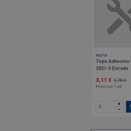
INOFIX
Tope Adhesivo I
2021-3 Dorado
3,11 €
6,78 €
Precio por 1 ud
+
–