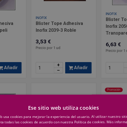
INOFIX
INOFIX
Blister T
hesiva
Blister Tope Adhesiva
Inofix 205
peli
Inofix 2039-3 Roble
Transpar
3,53 €
6,63 €
Precio por 1 ud
Precio por 1 
+
Añadir
Añadir
–
Promoción
Ese sitio web utiliza cookies
eb usa cookies para mejorar la experiencia del usuario. Al utilizar nuestro sit
ta todas las cookies de acuerdo con nuestra Política de cookies.
Más inform