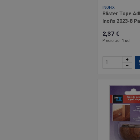
INOFIX
Blister Tope Ad
Inofix 2023-8 P
2,37 €
Precio por 1 ud
+
–