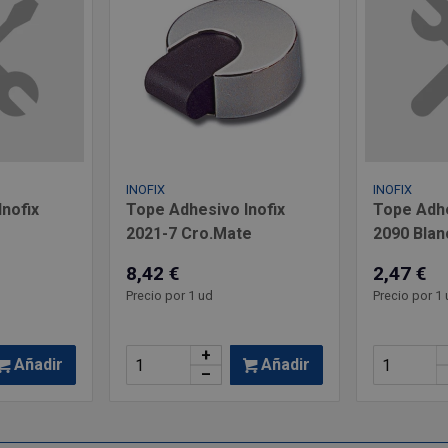
INOFIX
INOFIX
nofix
Tope Adhesivo Inofix
Tope Adhe
2021-7 Cro.Mate
2090 Blan
8,42 €
2,47 €
Precio por 1 ud
Precio por 1 
+
Añadir
Añadir
–