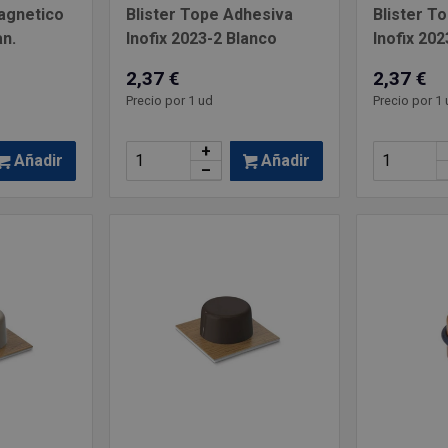
Magnetico
Blister Tope Adhesiva
Blister T
an.
Inofix 2023-2 Blanco
Inofix 20
2,37 €
2,37 €
Precio por 1 ud
Precio por 1 
+
Añadir
Añadir
–