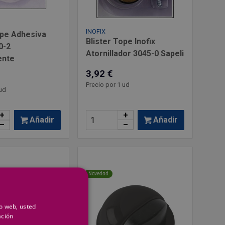
INOFIX
ope Adhesiva
Blister Tope Inofix
0-2
Atornillador 3045-0 Sapeli
ente
3,92 €
Precio por 1 ud
ud
+
+
Añadir
Añadir
–
–
Novedad
io web, usted
ación