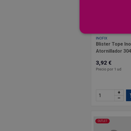
INOFIX
Blister Tope Ino
Atornillador 30
3,92 €
Precio por 1 ud
+
–
OUTLET