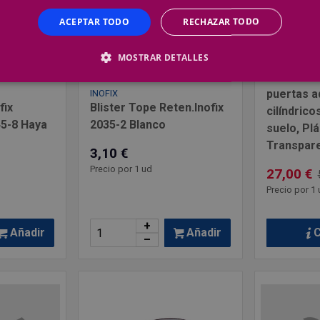
ACEPTAR TODO
RECHAZAR TODO
MOSTRAR DETALLES
EMUCA
Lote de 6
puertas a
INOFIX
fix
Blister Tope Reten.Inofix
cilíndricos
45-8 Haya
2035-2 Blanco
suelo, Plá
Transpar
3,10 €
Precio por 1 ud
27,00 €
Precio por 1 
+
Añadir
Añadir
C
–