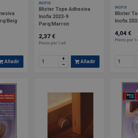
INOFIX
INOFIX
Blister Tope Adhesiva
hesiva
Blister T
Inofix 2023-9
arq/Beig
Inofix 203
Parq/Marron
4,04 €
2,37 €
Precio por 1 
Precio por 1 ud
+
Añadir
Añadir
–