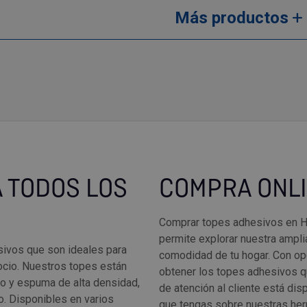
Más productos
 TODOS LOS
COMPRA ONLI
Comprar topes adhesivos en HE
permite explorar nuestra ampli
ivos que son ideales para
comodidad de tu hogar. Con op
gocio. Nuestros topes están
obtener los topes adhesivos q
co y espuma de alta densidad,
de atención al cliente está dis
o. Disponibles en varios
que tengas sobre nuestras her