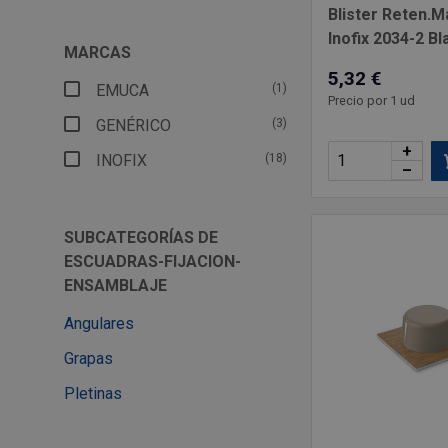
Blister Reten.
Inofix 2034-2 Bl
MARCAS
5,32 €
EMUCA
(1)
Precio por 1 ud
GENÉRICO
(3)
+
INOFIX
(18)
–
SUBCATEGORÍAS DE
ESCUADRAS-FIJACION-
ENSAMBLAJE
Angulares
Grapas
Pletinas