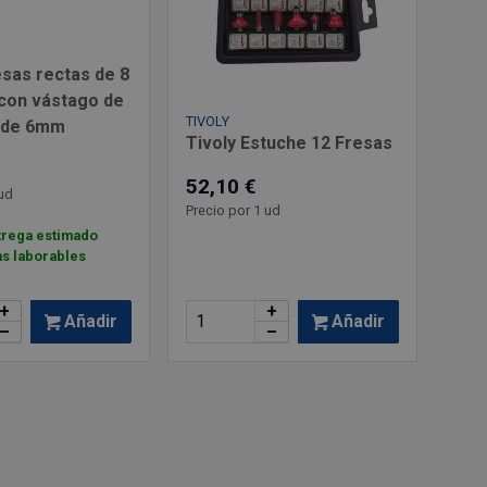
esas rectas de 8
con vástago de
TIVOLY
n de 6mm
Tivoly Estuche 12 Fresas
52,10 €
ud
Precio por 1 ud
trega estimado
as laborables
+
+
Añadir
Añadir
–
–