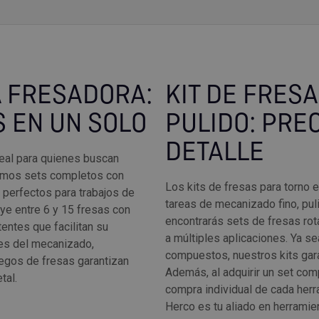
A FRESADORA:
KIT DE FRES
S EN UN SOLO
PULIDO: PRE
DETALLE
deal para quienes buscan
ecemos sets completos con
Los kits de fresas para torno
 perfectos para trabajos de
tareas de mecanizado fino, pul
uye entre 6 y 15 fresas con
encontrarás sets de fresas rot
ntes que facilitan su
a múltiples aplicaciones. Ya se
les del mecanizado,
compuestos, nuestros kits garan
uegos de fresas garantizan
Además, al adquirir un set comp
tal.
compra individual de cada herr
Herco es tu aliado en herramie