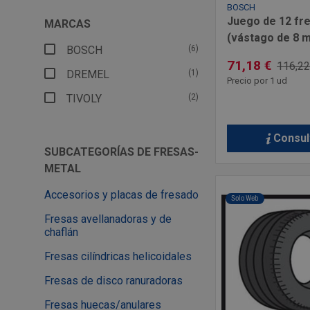
BOSCH
Juego de 12 fr
MARCAS
(vástago de 8 
BOSCH
(6)
71,18 €
116,22
DREMEL
(1)
Precio por 1 ud
TIVOLY
(2)
Consul
SUBCATEGORÍAS DE FRESAS-
METAL
Accesorios y placas de fresado
Solo Web
Fresas avellanadoras y de
chaflán
Fresas cilíndricas helicoidales
Fresas de disco ranuradoras
Fresas huecas/anulares