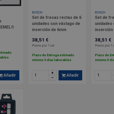
BOSCH
BOSCH
Set de fresas rectas de 6
Set de fr
s
unidades con vástago de
unidades 
DREMEL®
inserción de 6mm
inserció
38,51 €
38,51 €
Precio por 1 ud
Precio por 1 
stimado
Plazo de Entrega estimado
Plazo de En
rables
mínimo 5 días laborables
mínimo 5 dí
+
Añadir
Añadir
–