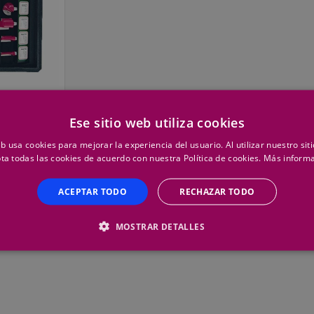
6 Fresas
Ese sitio web utiliza cookies
eb usa cookies para mejorar la experiencia del usuario. Al utilizar nuestro sit
ta todas las cookies de acuerdo con nuestra Política de cookies.
Más inform
ACEPTAR TODO
RECHAZAR TODO
Añadir
MOSTRAR DETALLES