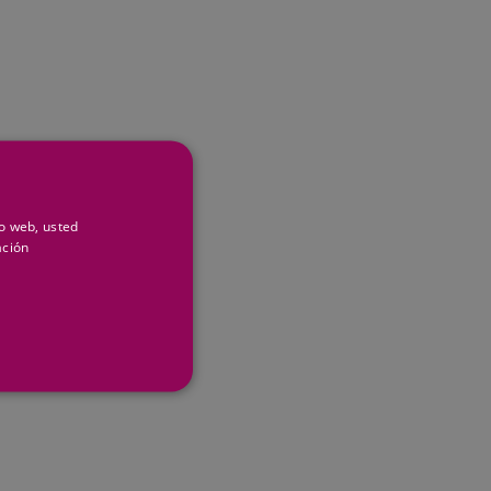
io web, usted
ación