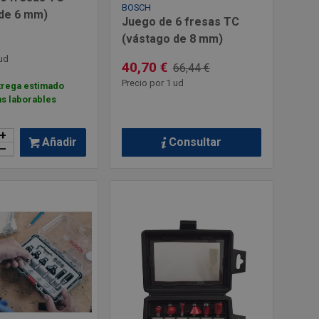
BOSCH
de 6 mm)
Juego de 6 fresas TC
(vástago de 8 mm)
ud
40,70 €
66,44 €
Precio por 1 ud
trega estimado
as laborables
+
Consultar
Añadir
–