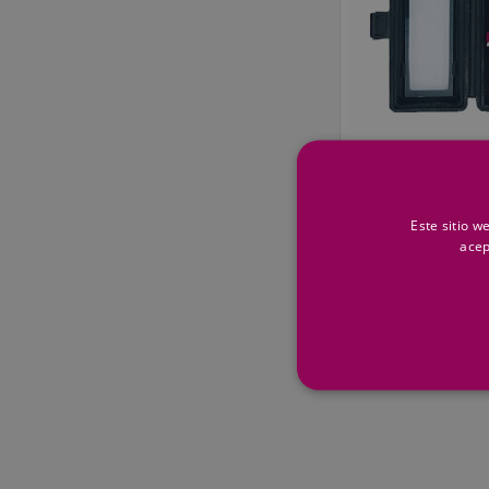
TIVOLY
Tivoly Estuche 
30,63 €
Este sitio w
acep
Precio por 1 ud
+
–