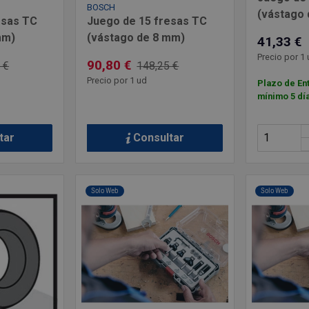
BOSCH
(vástago 
esas TC
Juego de 15 fresas TC
mm)
(vástago de 8 mm)
41,33 €
Precio por 1 
90,80 €
 €
148,25 €
Precio por 1 ud
Plazo de En
mínimo 5 dí
tar
Consultar
Solo Web
Solo Web