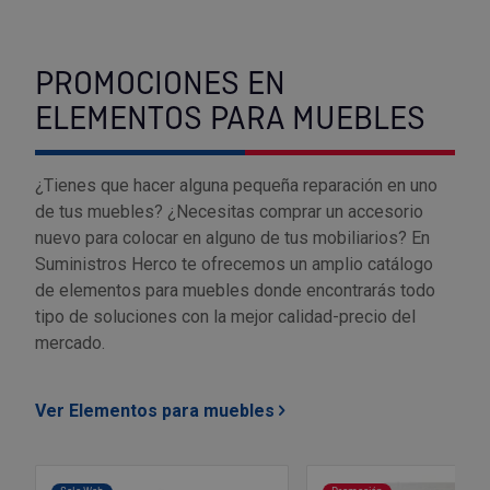
Outlet Sierras
PROMOCIONES EN
Outlet Soldadura
ELEMENTOS PARA MUEBLES
Outlet Técnica de fluidos
¿Tienes que hacer alguna pequeña reparación en uno
Outlet Tiradores y manillas
de tus muebles? ¿Necesitas comprar un accesorio
nuevo para colocar en alguno de tus mobiliarios? En
Outlet Tornilleria
Suministros Herco te ofrecemos un amplio catálogo
de elementos para muebles donde encontrarás todo
Outlet Transmisiones
tipo de soluciones con la mejor calidad-precio del
mercado.
Outlet Utillajes y accesorios para maquinaria
Ver Elementos para muebles
Outlet Ventilación y calefacción
Outlet Vestuario Laboral y Seguridad