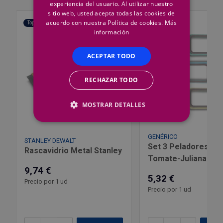
experiencia del usuario. Al utilizar nuestro
sitio web, usted acepta todas las cookies de
acuerdo con nuestra Política de cookies.
Más
Top Ventas
Top Ventas
información
ACEPTAR TODO
RECHAZAR TODO
MOSTRAR DETALLES
GENÉRICO
STANLEY DEWALT
Set 3 Peladores Pat
Rascavidrio Metal Stanley
Tomate-Juliana
9,74 €
5,32 €
Precio por 1 ud
Precio por 1 ud