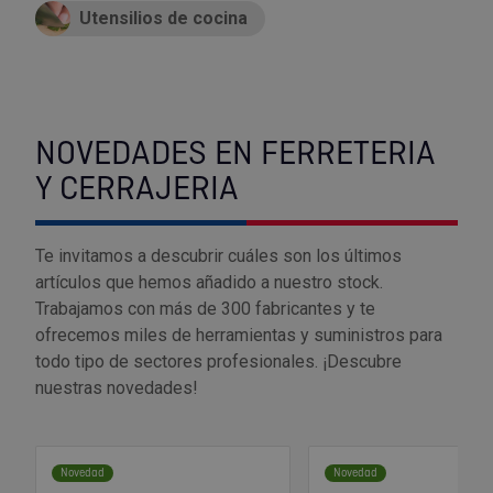
Palas, picos y azadas
Outlet Iluminación
Tuercas enjauladas
Utensilios de cocina
Protección y vestuario
Paletas albañil
Outlet Instrumentos de medición
Tuercas hexagonales DIN 934
Rodamientos y cojinetes
Prensa terminales
Outlet Jardín y terraza
Varilla roscada
NOVEDADES EN FERRETERIA
Ruedas
Punta de trazar
Outlet Juntas, gomas y aislantes
Y CERRAJERIA
Soldadura
Puntas de destornillador
Outlet Llaves ajustables
Te invitamos a descubrir cuáles son los últimos
Técnica de fluidos
artículos que hemos añadido a nuestro stock.
Rastrillos
Outlet Llaves Allen
Trabajamos con más de 300 fabricantes y te
Tornilleria
ofrecemos miles de herramientas y suministros para
Remachadoras
Outlet Lubricante industrial
todo tipo de sectores profesionales. ¡Descubre
Transmisiones
nuestras novedades!
Sierras
Outlet Mangueras y tubos
Utillajes y accesorios para maquinaria
Tases y sufrideras
Outlet Manipulación neumática
Novedad
Novedad
Ventilación y calefacción