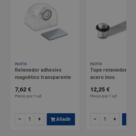
Tenazas
Outlet Material de riego
Terrajas
Outlet Material eléctrico y Componentes
Tijeras
Outlet Mobiliario y almacenaje
Tornillos de banco y sargentos
Outlet Moldes y matricería
INOFIX
INOFIX
Outlet Muelles y mangos
Retenedor adhesivo
Tope retenedor gir
magnético transparente
acero inox.
Outlet Pinturas, barnices, recubrimientos
7,62 €
12,25 €
Precio por 1 ud
Precio por 1 ud
Outlet Protección y vestuario
Outlet Rodamientos y cojinetes
–
+
Añadir
–
+
Añ
Outlet Ruedas