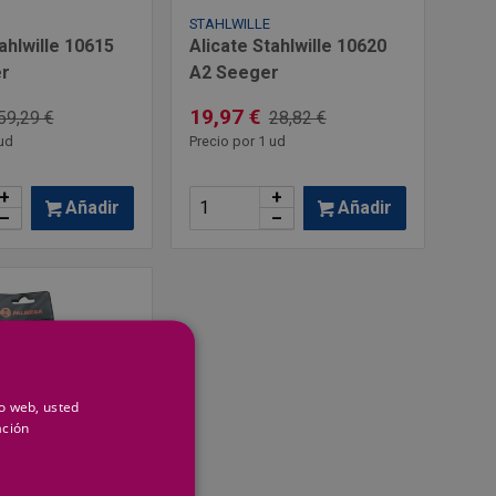
STAHLWILLE
ahlwille 10615
Alicate Stahlwille 10620
r
A2 Seeger
19,97 €
59,29 €
28,82 €
ud
Precio por 1 ud
+
+
Añadir
Añadir
–
–
io web, usted
ación