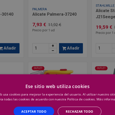
STAHLWILLE
PALMERA
Alicate St
a-30140
Alicate Palmera-37240
J21Seege
7,93 €
11,92 €
19,59 €
Precio por 1 ud
Precio por 1 
+
Añadir
Añadir
–
OUTLET
OUTLET
Ese sitio web utiliza cookies
eb usa cookies para mejorar la experiencia del usuario. Al utilizar nuestro sit
ta todas las cookies de acuerdo con nuestra Política de cookies.
Más inform
ACEPTAR TODO
RECHAZAR TODO