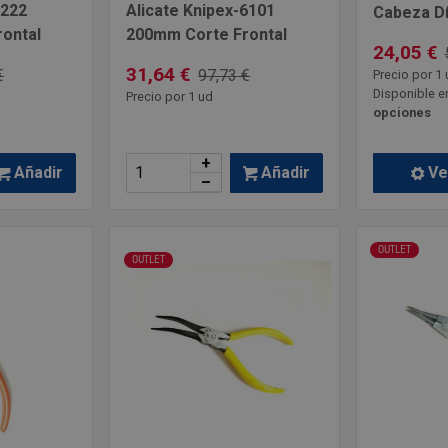
8222
Alicate Knipex-6101
Cabeza D
ontal
200mm Corte Frontal
24,05 €
31,64 €
€
97,73 €
Precio por 1 
Disponible e
Precio por 1 ud
opciones
+
Añadir
Añadir
Ve
–
OUTLET
OUTLET