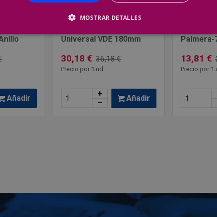
MOSTRAR DETALLES
WIHA
PALMERA
le
Alicate Wiha Inomic
Pelacable
nillo
Universal VDE 180mm
Palmera-
30,18 €
13,81 €
€
36,18 €
Precio por 1 ud
Precio por 1 
+
Añadir
Añadir
–