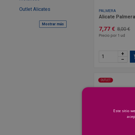
Outlet Alicates
PALMERA
Alicate Palmer
Mostrar más
7,77 €
8,00 €
Precio por 1 ud
+
–
OUTLET
Este sitio w
acep