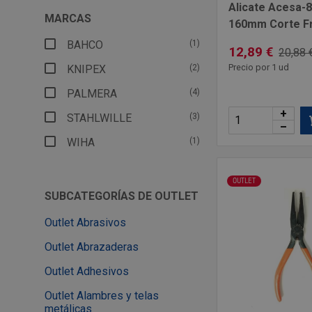
Alicate Acesa-
MARCAS
160mm Corte Fr
BAHCO
(1)
12,89 €
20,88 
Precio por 1 ud
KNIPEX
(2)
PALMERA
(4)
+
STAHLWILLE
(3)
–
WIHA
(1)
OUTLET
SUBCATEGORÍAS DE OUTLET
Outlet Abrasivos
Outlet Abrazaderas
Outlet Adhesivos
Outlet Alambres y telas
metálicas