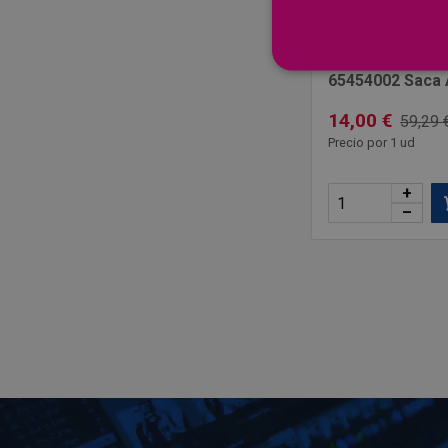
STAHLWILLE
Alicate Stahlwil
65454002 Saca A
14,00 €
59,29 
Precio por 1 ud
+
–