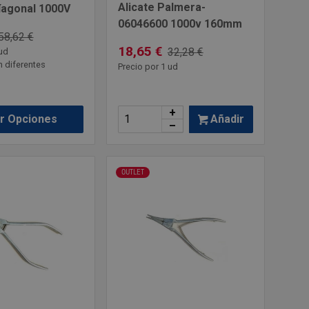
Alicate Palmera-
íagonal 1000V
06046600 1000v 160mm
58,62 €
18,65 €
32,28 €
ud
n diferentes
Precio por 1 ud
+
Añadir
r Opciones
–
OUTLET