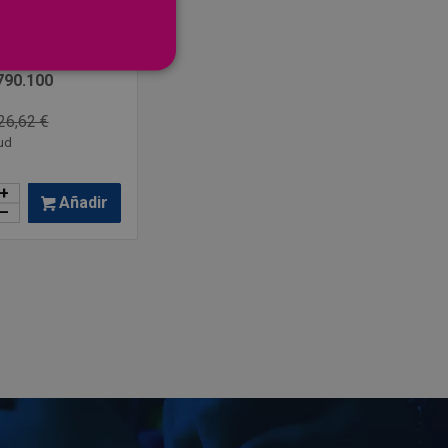
s Coaxial
790.100
26,62 €
ud
+
Añadir
–