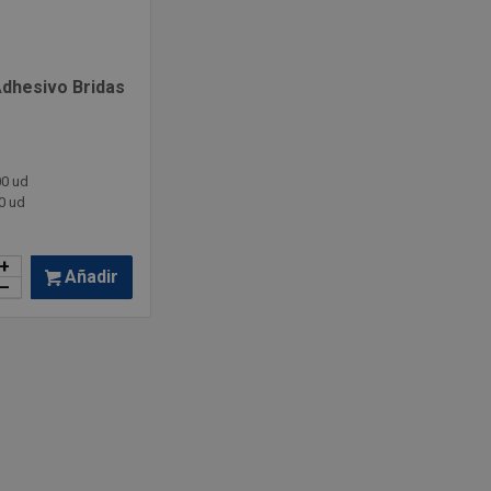
dhesivo Bridas
00 ud
0 ud
+
Añadir
–