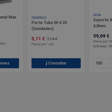
DESA
anyl Max
GENÉRICO
Soporte A
Porta-Tubo M-6 25
4,8mm
(5unidades)
39,69 €
5,11 €
7,14 €
Precio por 1
ntes
Precio por 1 ud
Embalaje: 10
Consultar
iones