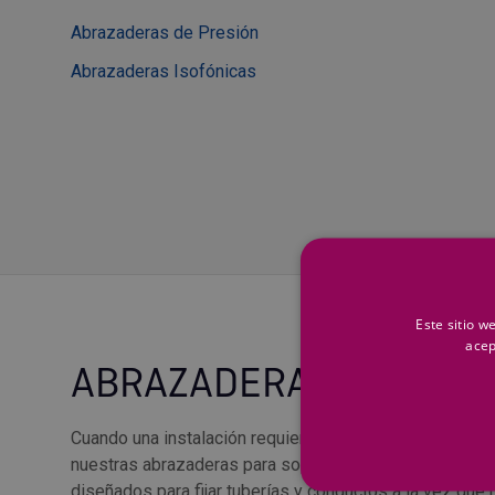
Abrazaderas de Presión
Abrazaderas Isofónicas
Este sitio w
acep
ABRAZADERAS PARA S
Cuando una instalación requiere no solo sujeción, sino 
nuestras abrazaderas para soporte son la elección id
diseñados para fijar tuberías y conductos a la vez que