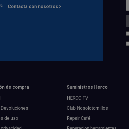
 a
Contacta con nosotros
ón de compra
Suministros Herco
l
HERCO TV
 Devoluciones
Club Nosolotornillos
es de uso
Repair Café
 privacidad
Reparacion herramientas