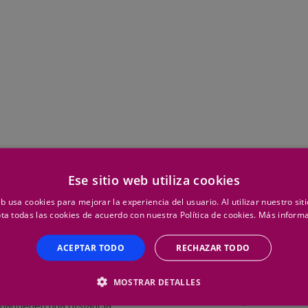
Ese sitio web utiliza cookies
eb usa cookies para mejorar la experiencia del usuario. Al utilizar nuestro sit
ta todas las cookies de acuerdo con nuestra Política de cookies.
Más inform
OPORTE
COMPRAR AB
ACEPTAR TODO
RECHAZAR TODO
FIJACIÓN
también un soporte estructural,
MOSTRAR DETALLES
eal. Estos componentes están
Si necesitas comprar abrazadera
 mantienen una distancia