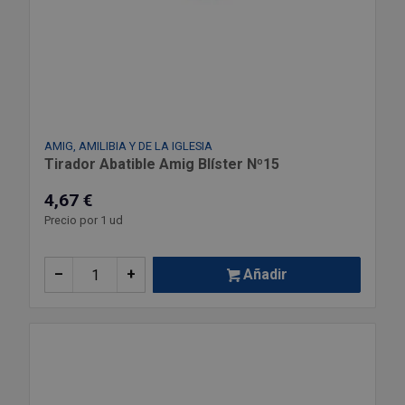
AMIG, AMILIBIA Y DE LA IGLESIA
Tirador Abatible Amig Blíster Nº15
4,67 €
Precio por 1 ud
–
+
Añadir