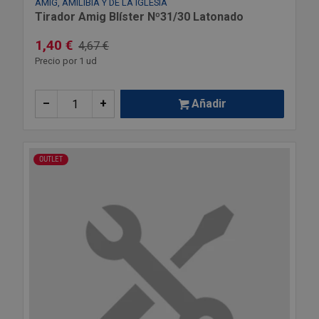
AMIG, AMILIBIA Y DE LA IGLESIA
Tirador Amig Blíster Nº31/30 Latonado
1,40 €
4,67 €
Precio por 1 ud
–
+
Añadir
OUTLET