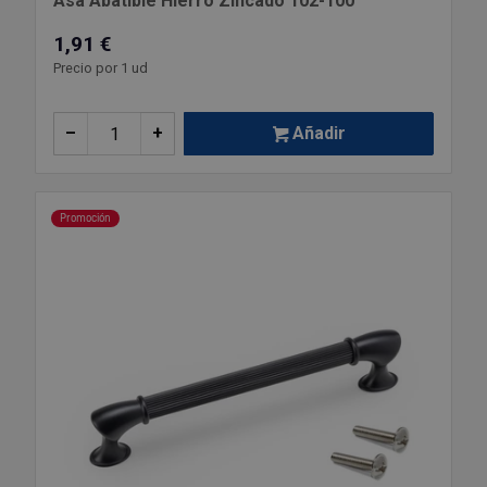
Asa Abatible Hierro Zincado 102-100
1,91 €
Precio por 1 ud
–
+
Añadir
Promoción