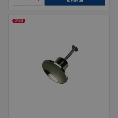
–
+
Añadir
OUTLET