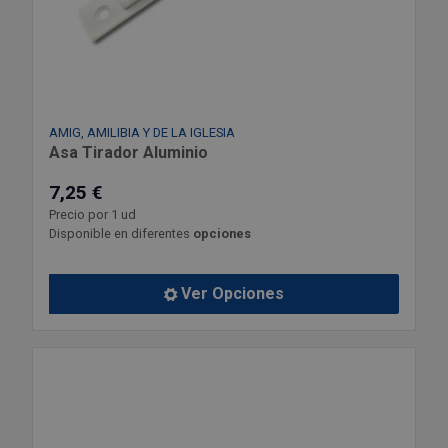
Outlet Sierras
Outlet Soldadura
Outlet Técnica de fluidos
AMIG, AMILIBIA Y DE LA IGLESIA
Asa Tirador Aluminio
Outlet Tiradores y manillas
7,25 €
Precio por 1 ud
Outlet Tornilleria
Disponible en diferentes
opciones
Outlet Transmisiones
Ver Opciones
Outlet Utillajes y accesorios para maquinaria
Outlet Ventilación y calefacción
Outlet Vestuario Laboral y Seguridad