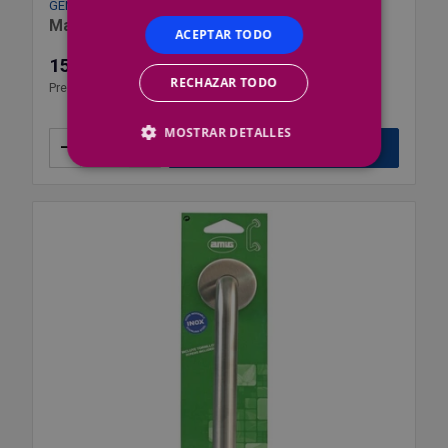
GENÉRICO
Manecilla Absa 40.01.01 Con Pes.13.00.02
ACEPTAR TODO
15,25 €
RECHAZAR TODO
Precio por 1 ud
MOSTRAR DETALLES
–
+
Añadir