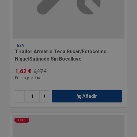
TESA
Tirador Armario Tesa Bucar/Estocolmo
NíquelSatinado Sin Bocallave
1,62 €
6,27 €
Precio por 1 ud
–
+
Añadir
OUTLET