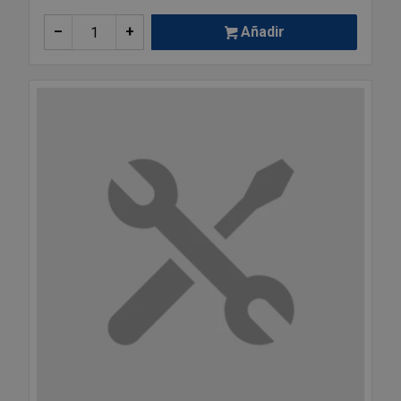
–
+
Añadir