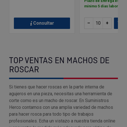
Plazo de Entrega estim
mínimo 5 días laborable
Consultar
–
+
Añ
TOP VENTAS EN MACHOS DE
ROSCAR
Si tienes que hacer roscas en la parte interna de
agujeros en una pieza, necesitas una herramienta de
corte como es un macho de roscar. En Suministros
Herco contamos con una amplia variedad de machos
para hacer rosca para todo tipo de trabajos
profesionales. Echa un vistazo a nuestra tienda online