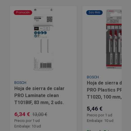
Outlet Sierras
Promoción
Solo Web
Outlet Soldadura
Outlet Técnica de fluidos
Outlet Tiradores y manillas
Outlet Tornilleria
BOSCH
Hoja de sierra de ca
Outlet Transmisiones
BOSCH
Hoja de sierra de calar
PRO Plastics PP cl
PRO Laminate clean
T102D, 100 mm, 3 u
Outlet Utillajes y accesorios para maquinaria
T101BIF, 83 mm, 2 uds.
5,46 €
Outlet Ventilación y calefacción
6,34 €
13,00 €
Precio por 1 ud
Precio por 1 ud
Embalaje: 10 ud
Embalaje: 10 ud
Outlet Vestuario Laboral y Seguridad