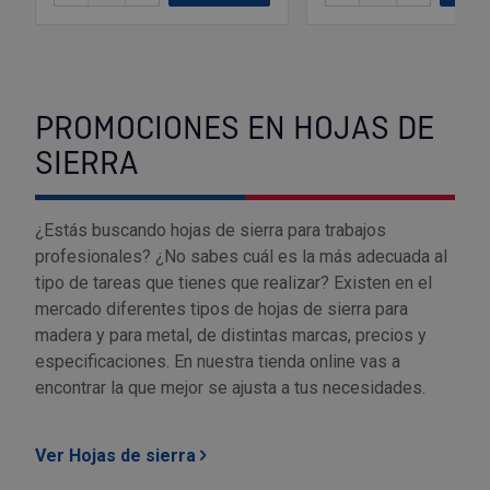
Tenazas
Outlet Material de riego
Terrajas
Outlet Material eléctrico y Componentes
PROMOCIONES EN HOJAS DE
Tijeras
Outlet Mobiliario y almacenaje
SIERRA
Tornillos de banco y sargentos
Outlet Moldes y matricería
¿Estás buscando hojas de sierra para trabajos
Outlet Muelles y mangos
profesionales? ¿No sabes cuál es la más adecuada al
tipo de tareas que tienes que realizar? Existen en el
Outlet Pinturas, barnices, recubrimientos
mercado diferentes tipos de hojas de sierra para
madera y para metal, de distintas marcas, precios y
Outlet Protección y vestuario
especificaciones. En nuestra tienda online vas a
encontrar la que mejor se ajusta a tus necesidades.
Outlet Rodamientos y cojinetes
Ver Hojas de sierra
Outlet Ruedas