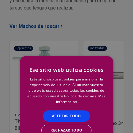
y encuentra la medida más adecuada para el tipo de
tareas que tengas que realizar.
Ver Machos de roscar
Top Ventas
Top Ventas
Ese sitio web utiliza cookies
Este sitio web usa cookies para mejorar la
experiencia del usuario. Al utilizar nuestro
sitio web, usted acepta todas las cookies de
acuerdo con nuestra Política de cookies.
Más
información
TIVOLY
ACEPTAR TODO
HEPYC
Tivoly Giramacho Carraca
Macho Mano 3º Hrf
Blister M3/M10
RECHAZAR TODO