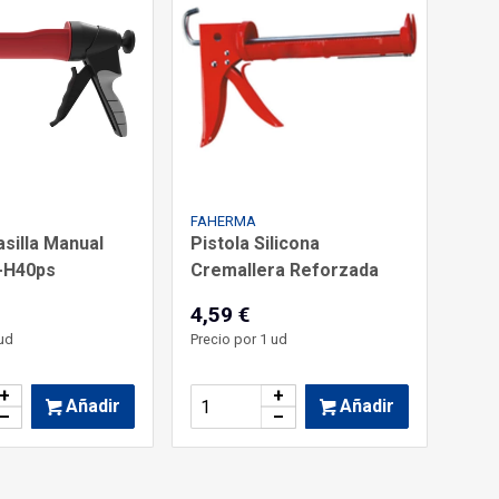
FAHERMA
asilla Manual
Pistola Silicona
-H40ps
Cremallera Reforzada
4,59 €
ud
Precio por 1 ud
+
+
Añadir
Añadir
–
–