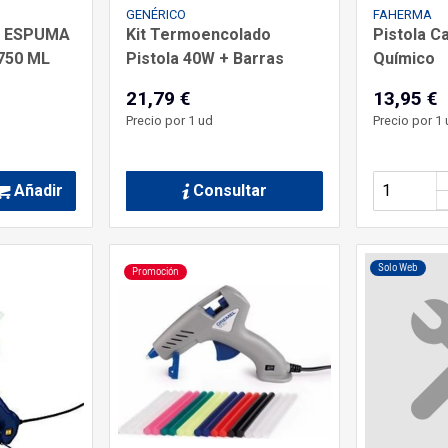
GENÉRICO
FAHERMA
X ESPUMA
Kit Termoencolado
Pistola C
750 ML
Pistola 40W + Barras
Químico
21,79 €
13,95 €
Precio por 1 ud
Precio por 1 
Añadir
Consultar
Solo Web
Promoción