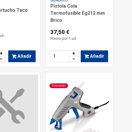
GENÉRICO
Pistola Cola
artucho Taco
Termofusible Eg212 mm
Brico
37,50 €
ud
Precio por 1 ud
+
+
Añadir
Añadir
–
–
Promoción