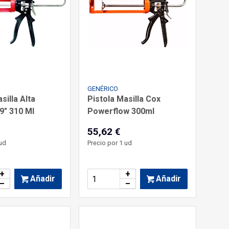
GENÉRICO
silla Alta
Pistola Masilla Cox
9" 310 Ml
Powerflow 300ml
55,62 €
ud
Precio por 1 ud
+
+
Añadir
Añadir
–
–