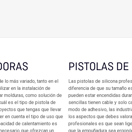
DORAS
PISTOLAS DE
e lo más variado, tanto en el
Las pistolas de silicona profes
izar en la instalación de
diferencia de que su tamaño es
tar molduras, como solución de
pueden estar encendidas duran
uál es el tipo de pistola de
sencillas tienen cable y solo ca
oyectos que tengas que llevar
modo de adhesivo, las industr
er en cuenta el tipo de uso que
los aspectos que debes valorar
apacidad de calentamiento es
profesionales es que sean liger
 necesario que ofrezcan un
que la empuñadura sea ergonómi