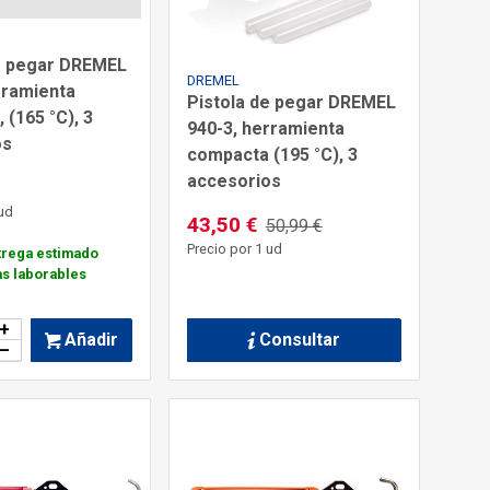
e pegar DREMEL
DREMEL
rramienta
Pistola de pegar DREMEL
 (165 °C), 3
940-3, herramienta
os
compacta (195 °C), 3
accesorios
ud
43,50 €
50,99 €
Precio por 1 ud
trega estimado
as laborables
+
Consultar
Añadir
–