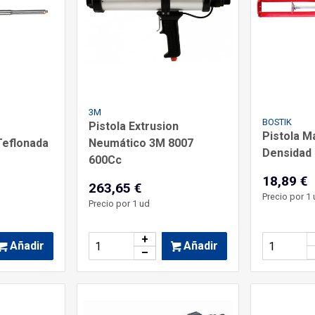
3M
BOSTIK
Pistola Extrusion
Pistola Ma
Teflonada
Neumático 3M 8007
Densidad 
600Cc
18,89 €
263,65 €
Precio por 1 
Precio por 1 ud
+
Añadir
Añadir
–