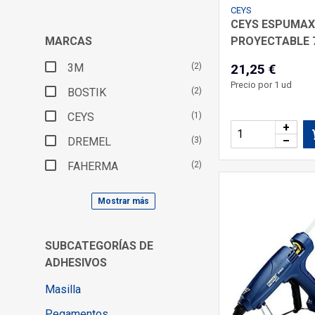
CEYS
CEYS ESPUMA
PROYECTABLE 
MARCAS
21,25 €
3M
(2)
Precio por 1 ud
BOSTIK
(2)
CEYS
(1)
+
–
DREMEL
(3)
FAHERMA
(2)
Mostrar más
SUBCATEGORÍAS DE
ADHESIVOS
Masilla
Pegamentos