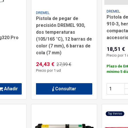
DREMEL
DREMEL
Pistola d
Pistola de pegar de
910-3, he
precisión DREMEL 930,
compacta,
dos temperaturas
accesori
g320 Pro
(105/165 °C), 12 barras de
color (7 mm), 6 barras de
18,51 €
cola (7 mm)
Precio por 1 
24,43 €
27,99 €
Plazo de En
Precio por 1 ud
mínimo 5 dí
Añadir
Consultar
Top Ventas