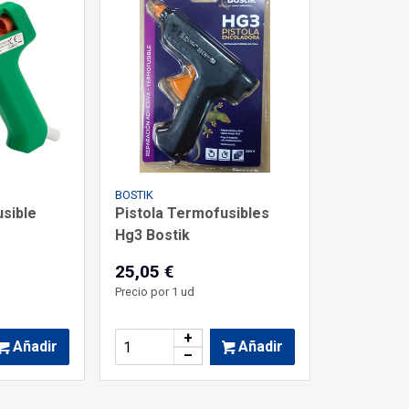
BOSTIK
usible
Pistola Termofusibles
Hg3 Bostik
25,05 €
Precio por 1 ud
+
Añadir
Añadir
–