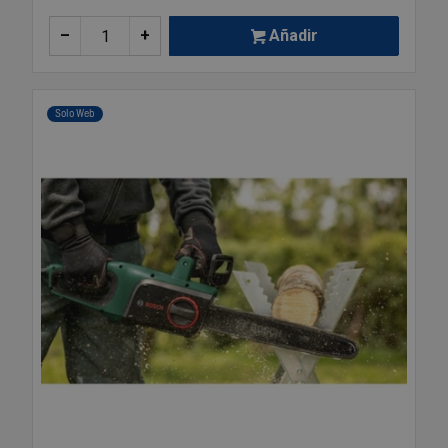
–
+
Añadir
Solo Web