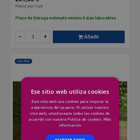
Precio por 1 ud
Plazo de Entrega estimado mínimo 5 días laborables
–
+
Añadir
Solo Web
Ese sitio web utiliza cookies
Este sitio web usa cookies para mejorar la
experiencia del usuario. Al utilizar nuestro
sitio web, usted acepta todas las cookies de
acuerdo con nuestra Política de cookies.
Más
información