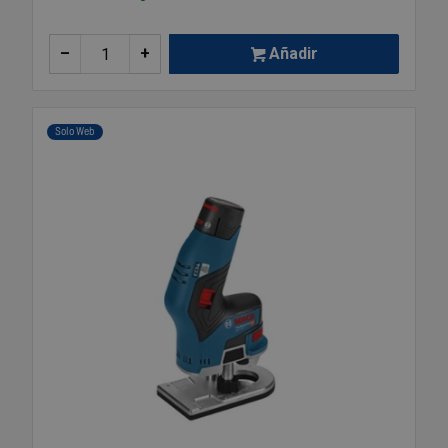
–
+
Añadir
Solo Web