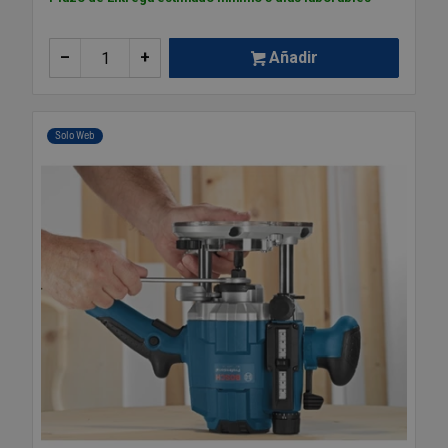
–
+
Añadir
Solo Web