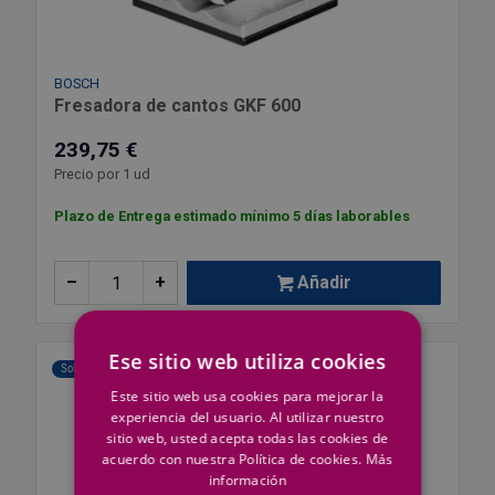
BOSCH
Fresadora de cantos GKF 600
239,75 €
Precio por 1 ud
Plazo de Entrega estimado mínimo 5 días laborables
–
+
Añadir
Ese sitio web utiliza cookies
Solo Web
Este sitio web usa cookies para mejorar la
experiencia del usuario. Al utilizar nuestro
sitio web, usted acepta todas las cookies de
acuerdo con nuestra Política de cookies.
Más
información