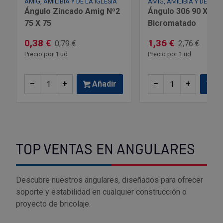
AMIG, AMILIBIA Y DE LA IGLESIA
AMIG, AMILIBIA Y DE LA I
Ángulo Zincado Amig Nº2
Ángulo 306 90 X 65
Outlet Sierras
75 X 75
Bicromatado
Outlet Soldadura
0,38 €
1,36 €
0,79 €
2,76 €
Precio por 1 ud
Precio por 1 ud
Outlet Técnica de fluidos
–
+
Añadir
–
+
Añ
Outlet Tiradores y manillas
Outlet Tornilleria
Outlet Transmisiones
TOP VENTAS EN ANGULARES
Outlet Utillajes y accesorios para maquinaria
Descubre nuestros angulares, diseñados para ofrecer
Outlet Ventilación y calefacción
soporte y estabilidad en cualquier construcción o
proyecto de bricolaje.
Outlet Vestuario Laboral y Seguridad