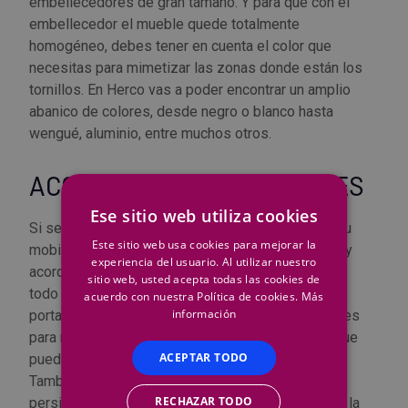
embellecedores de gran tamaño. Y para que con el
embellecedor el mueble quede totalmente
homogéneo, debes tener en cuenta el color que
necesitas para mimetizar las zonas donde están los
tornillos. En Herco vas a poder encontrar un amplio
abanico de colores, desde negro o blanco hasta
wengué, aluminio, entre muchos otros.
ACCESORIOS PARA MUEBLES
Ese sitio web utiliza cookies
Si se te ha estropeado uno de los elementos de tu
Este sitio web usa cookies para mejorar la
mobiliario o quieres renovarlo por uno más actual y
experiencia del usuario. Al utilizar nuestro
acorde a tus necesidades, en Herco te ofrecemos
sitio web, usted acepta todas las cookies de
todo tipo de accesorios para muebles. Bisagras,
acuerdo con nuestra Política de cookies.
Más
información
portaestantes, cierres, guías para cajón, deslizantes
para muebles... Tenemos un amplio surtido para que
ACEPTAR TODO
puedas arreglar o mejorar tu mobiliario fácilmente.
También puedes encontrar soluciones para las
RECHAZAR TODO
persianas de tu vivienda o negocio. ¿Se te ha roto la