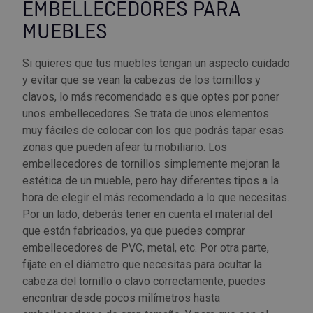
EMBELLECEDORES PARA
Outlet Sierras
MUEBLES
Outlet Soldadura
Si quieres que tus muebles tengan un aspecto cuidado
y evitar que se vean la cabezas de los tornillos y
Outlet Técnica de fluidos
clavos, lo más recomendado es que optes por poner
unos embellecedores. Se trata de unos elementos
Outlet Tiradores y manillas
muy fáciles de colocar con los que podrás tapar esas
zonas que pueden afear tu mobiliario. Los
Outlet Tornilleria
embellecedores de tornillos simplemente mejoran la
estética de un mueble, pero hay diferentes tipos a la
hora de elegir el más recomendado a lo que necesitas.
Outlet Transmisiones
Por un lado, deberás tener en cuenta el material del
que están fabricados, ya que puedes comprar
Outlet Utillajes y accesorios para maquinaria
embellecedores de PVC, metal, etc. Por otra parte,
fíjate en el diámetro que necesitas para ocultar la
Outlet Ventilación y calefacción
cabeza del tornillo o clavo correctamente, puedes
encontrar desde pocos milímetros hasta
Outlet Vestuario Laboral y Seguridad