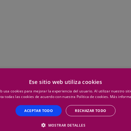
Ese sitio web utiliza cookies
eb usa cookies para mejorar la experiencia del usuario. Al utilizar nuestro sit
USTRIALES
USOS DE LAS
ta todas las cookies de acuerdo con nuestra Política de cookies.
Más inform
LLAVES DE U
tilizar este tipo de
ACEPTAR TODO
RECHAZAR TODO
nimiento de maquinaria, etc.
A diferencia de otro tipo de he
cho que se ajuste a cualquier
MOSTRAR DETALLES
los diferentes diámetros de un