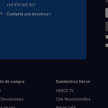
c
+34 976 503 927
 a
Contacta con nosotros
ón de compra
Suministros Herco
l
HERCO TV
 Devoluciones
Club Nosolotornillos
es de uso
Repair Café