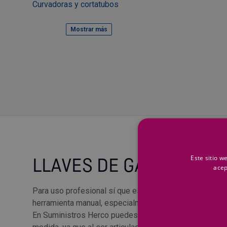
Curvadoras y cortatubos
Mostrar más
Este sitio w
LLAVES DE GANCHO IND
acep
Para uso profesional sí que es más habitual tener que u
herramienta manual, especialmente en mecánica, mante
En Suministros Herco puedes comprar una llave de gan