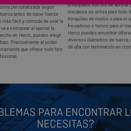
tamaño necesario para la tarea
principales son los de apretar y
 forma personalizada según
mecánica se utiliza para todo 
o tuerca antes de hacer fuerza
horquillas de motos o para el
s más fácil y cómoda de usar la
fresadoras o tornos para el ma
va a estropear al ejercer la
Herco puedes encontrar difere
 gancho en Herco, puedes elegir
diversos diámetros de tuerca
abajo. Precisamente al poder
de uña con terminación en crom
herramienta que ofrece todo tipo
fesional.
BLEMAS PARA ENCONTRAR L
NECESITAS?