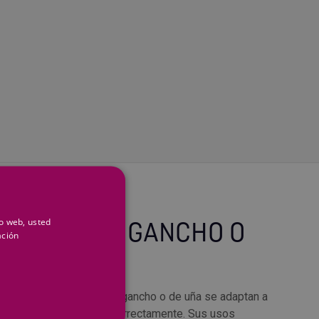
io web, usted
 LLAVES DE GANCHO O
ación
ÑA
rramientas, las llaves de gancho o de uña se adaptan a
a tuerca para utilizarla correctamente. Sus usos