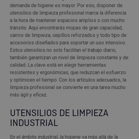
Tenazas
Outlet Material de riego
demanda de higiene es mayor. Por eso, disponer de
utensilios de limpieza profesional marca la diferencia
a la hora de mantener espacios amplios o con mucho
Terrajas
Outlet Material eléctrico y Componentes
tránsito. Aquí encontrarás mopas de gran capacidad,
carros de limpieza, cepillos reforzados y todo tipo de
Tijeras
Outlet Mobiliario y almacenaje
accesorios diseñados para soportar un uso intensivo.
Estos utensilios no solo facilitan el trabajo diario,
Tornillos de banco y sargentos
Outlet Moldes y matricería
también garantizan un nivel de limpieza constante y de
calidad. La clave está en elegir herramientas
Outlet Muelles y mangos
resistentes y ergonómicas, que reduzcan el esfuerzo
y optimicen el tiempo. Con los artículos adecuados, la
Outlet Pinturas, barnices, recubrimientos
limpieza profesional se convierte en una tarea mucho
más ágil y eficaz.
Outlet Protección y vestuario
UTENSILIOS DE LIMPIEZA
Outlet Rodamientos y cojinetes
INDUSTRIAL
Outlet Ruedas
En el ámbito industrial, la higiene va más allá de la