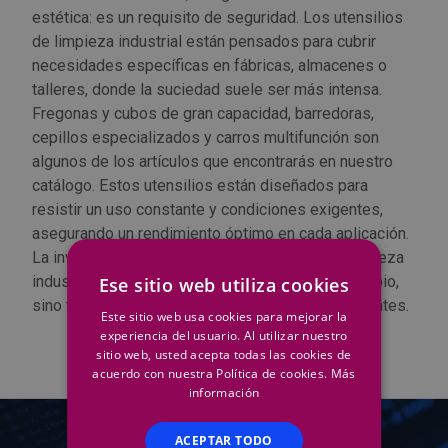
estética: es un requisito de seguridad. Los utensilios
Outlet Sierras
de limpieza industrial están pensados para cubrir
necesidades específicas en fábricas, almacenes o
Outlet Soldadura
talleres, donde la suciedad suele ser más intensa.
Fregonas y cubos de gran capacidad, barredoras,
Outlet Técnica de fluidos
cepillos especializados y carros multifunción son
algunos de los artículos que encontrarás en nuestro
Outlet Tiradores y manillas
catálogo. Estos utensilios están diseñados para
resistir un uso constante y condiciones exigentes,
Outlet Tornilleria
asegurando un rendimiento óptimo en cada aplicación.
La inversión en herramientas y utensilios de limpieza
industriales garantiza no solo un entorno más limpio,
Ese sitio web utiliza cookies
Outlet Transmisiones
sino también más seguro para trabajadores y clientes.
Este sitio web usa cookies para mejorar la
Outlet Utillajes y accesorios para maquinaria
experiencia del usuario. Al utilizar nuestro
sitio web, usted acepta todas las cookies de
acuerdo con nuestra Política de cookies.
Más
Outlet Ventilación y calefacción
información
Outlet Vestuario Laboral y Seguridad
ACEPTAR TODO