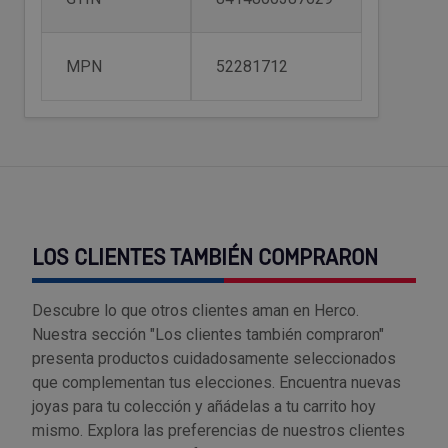
Tenazas
Outlet Material de riego
MPN
52281712
Terrajas
Outlet Material eléctrico y Componentes
Tijeras
Outlet Mobiliario y almacenaje
Tornillos de banco y sargentos
Outlet Moldes y matricería
Outlet Muelles y mangos
LOS CLIENTES TAMBIÉN COMPRARON
Outlet Pinturas, barnices, recubrimientos
Descubre lo que otros clientes aman en Herco.
Outlet Protección y vestuario
Nuestra sección "Los clientes también compraron"
presenta productos cuidadosamente seleccionados
Outlet Rodamientos y cojinetes
que complementan tus elecciones. Encuentra nuevas
joyas para tu colección y añádelas a tu carrito hoy
Outlet Ruedas
mismo. Explora las preferencias de nuestros clientes