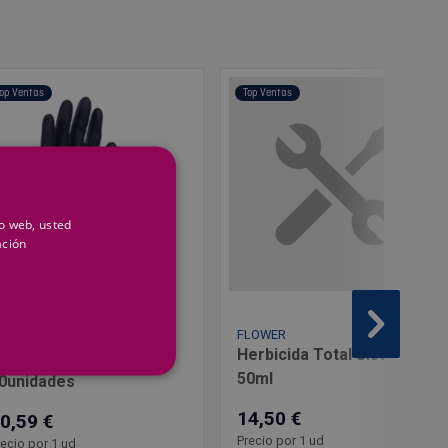
op Ventas
Top Ventas
io web, usted
ación
ENÉRICO
uantes desechables de
FLOWER
Herbicida Total Sistemico
itrilo textura Diamante
50ml
0unidades
14,50 €
0,59 €
Precio por 1 ud
recio por 1 ud