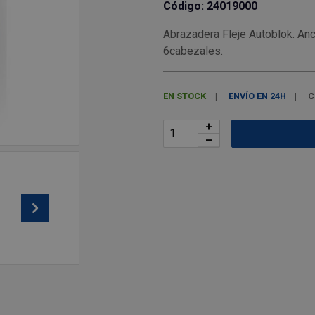
Código: 24019000
Abrazadera Fleje Autoblok. A
6cabezales.
EN STOCK
ENVÍO EN 24H
C
+
–