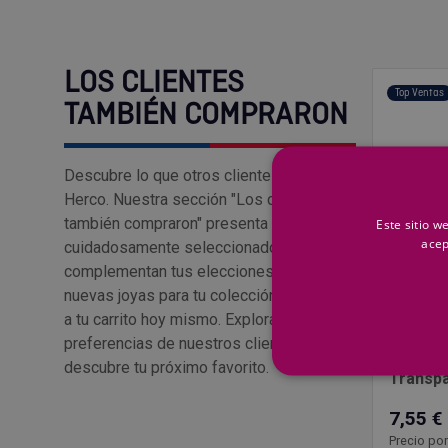
LOS CLIENTES
Top Ventas
TAMBIÉN COMPRARON
Descubre lo que otros clientes aman en
Herco. Nuestra sección "Los clientes
también compraron" presenta productos
Este sitio w
acep
cuidadosamente seleccionados que
complementan tus elecciones. Encuentra
nuevas joyas para tu colección y añádelas
a tu carrito hoy mismo. Explora las
CEYS
preferencias de nuestros clientes y
Silicon
descubre tu próximo favorito.
Transp
7,55 €
Precio por