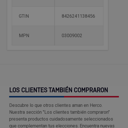
Outlet Sierras
GTIN
8426241138456
Outlet Soldadura
MPN
03009002
Outlet Técnica de fluidos
Outlet Tiradores y manillas
Outlet Tornilleria
Outlet Transmisiones
LOS CLIENTES TAMBIÉN COMPRARON
Outlet Utillajes y accesorios para maquinaria
Descubre lo que otros clientes aman en Herco.
Outlet Ventilación y calefacción
Nuestra sección "Los clientes también compraron"
presenta productos cuidadosamente seleccionados
Outlet Vestuario Laboral y Seguridad
que complementan tus elecciones. Encuentra nuevas