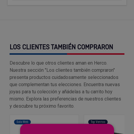
Outlet Sierras
Outlet Soldadura
Outlet Técnica de fluidos
LOS CLIENTES TAMBIÉN COMPRARON
Outlet Tiradores y manillas
Descubre lo que otros clientes aman en Herco.
Outlet Tornilleria
Nuestra sección "Los clientes también compraron"
presenta productos cuidadosamente seleccionados
que complementan tus elecciones. Encuentra nuevas
Outlet Transmisiones
joyas para tu colección y añádelas a tu carrito hoy
mismo. Explora las preferencias de nuestros clientes
Outlet Utillajes y accesorios para maquinaria
y descubre tu próximo favorito.
Outlet Ventilación y calefacción
Solo Web
Top Ventas
Outlet Vestuario Laboral y Seguridad