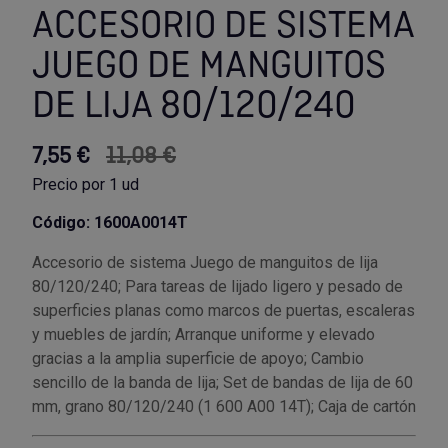
ACCESORIO DE SISTEMA
Utensilios de cocina
Llaves de gancho
Topómetro
Manipulación neumática
Outlet Estanterías Industriales
Tornillos allen
JUEGO DE MANGUITOS
DE LIJA 80/120/240
Llaves de tubo
Material eléctrico y Componentes
Outlet Extractores de rodamientos
Tornillos de ojo
Llaves de vaso
Mobiliario y almacenaje
Outlet Ferreteria y cerrajeria
Tornillos hexagonales
7,55 €
11,08 €
Precio por 1 ud
Llaves dinamometrica
Moldes y matricería
Outlet Fresas para metal
Tornillos para chapa
Código: 1600A0014T
Llaves fijas planas
Muelles y mangos
Outlet Herramientas de corte
Tornillos para madera
Accesorio de sistema Juego de manguitos de lija
80/120/240; Para tareas de lijado ligero y pesado de
Martillos y mazas
OUTLET
Outlet Herramientas eléctricas y neumáticas
Tornillos para metal y acero
superficies planas como marcos de puertas, escaleras
y muebles de jardín; Arranque uniforme y elevado
Mordazas
Outlet Herramientas manuales
Pinturas, barnices, recubrimientos
Tuercas almenadas DIN 935
gracias a la amplia superficie de apoyo; Cambio
sencillo de la banda de lija; Set de bandas de lija de 60
Palancas
Outlet Higiene y limpieza
Protección contra inundaciones y
Tuercas autoblocantes DIN 985
mm, grano 80/120/240 (1 600 A00 14T); Caja de cartón
control de aguas