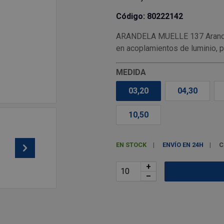
Código: 80222142
ARANDELA MUELLE 137 Arandel
en acoplamientos de luminio, p
MEDIDA
03,20
04,30
10,50
EN STOCK
ENVÍO EN 24H
C
+
–