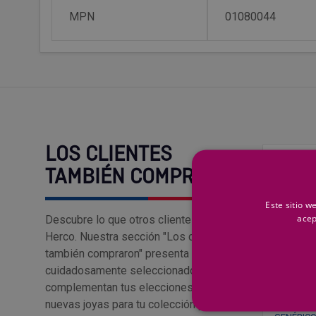
MPN
01080044
LOS CLIENTES
Top Ventas
TAMBIÉN COMPRARON
Este sitio w
acep
Descubre lo que otros clientes aman en
Herco. Nuestra sección "Los clientes
también compraron" presenta productos
cuidadosamente seleccionados que
complementan tus elecciones. Encuentra
nuevas joyas para tu colección y añádelas