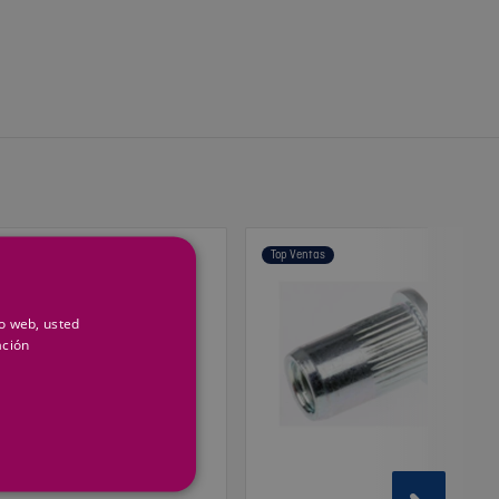
op Ventas
Top Ventas
io web, usted
ación