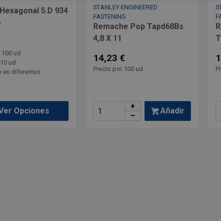
O
STANLEY ENGINEERED
S
Hexagonal 5.D 934
FASTENING
F
o
Remache Pop Tapd68Bs
R
4,8 X 11
T
r 100 ud
14,23 €
1
 10 ud
Precio por 100 ud
P
 en diferentes
+
Añadir
Ver Opciones
–