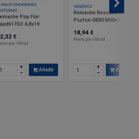
TANLEY ENGINEERED
GENÉRICO
ASTENING
Remache Roscado
emache Pop Flor
Pszfon-0830 M08x17
apd617SO 4,8x19
18,94 €
2,32 €
Precio por 100 ud
recio por 100 ud
+
+
Añadir
Añadir
–
–