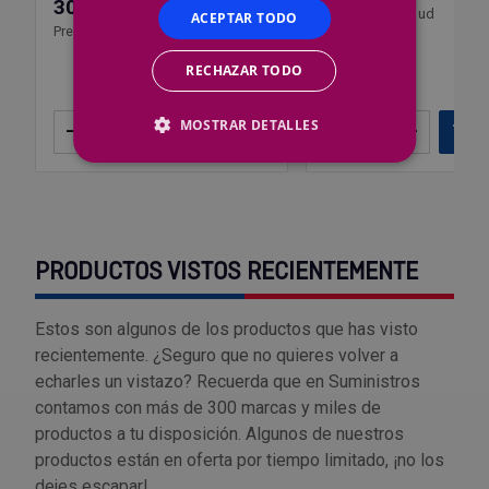
30,07 €
Precio por 100 ud
ACEPTAR TODO
Precio por 1 ud
RECHAZAR TODO
MOSTRAR DETALLES
–
+
Añadir
–
+
Añ
PRODUCTOS VISTOS RECIENTEMENTE
Estos son algunos de los productos que has visto
recientemente. ¿Seguro que no quieres volver a
echarles un vistazo? Recuerda que en Suministros
contamos con más de 300 marcas y miles de
productos a tu disposición. Algunos de nuestros
productos están en oferta por tiempo limitado, ¡no los
dejes escapar!