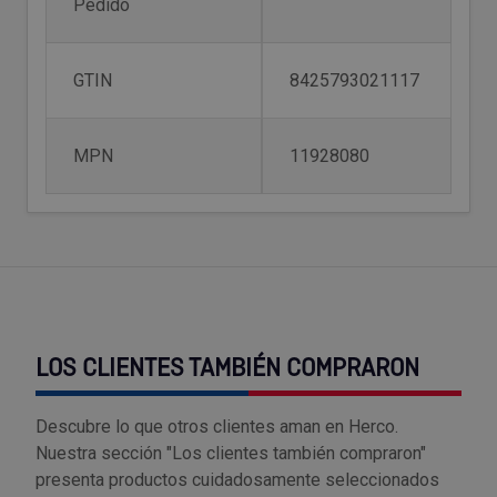
Pedido
Tenazas
Outlet Material de riego
Terrajas
Outlet Material eléctrico y Componentes
GTIN
8425793021117
Tijeras
Outlet Mobiliario y almacenaje
MPN
11928080
Tornillos de banco y sargentos
Outlet Moldes y matricería
Outlet Muelles y mangos
Outlet Pinturas, barnices, recubrimientos
Outlet Protección y vestuario
LOS CLIENTES TAMBIÉN COMPRARON
Outlet Rodamientos y cojinetes
Descubre lo que otros clientes aman en Herco.
Nuestra sección "Los clientes también compraron"
Outlet Ruedas
presenta productos cuidadosamente seleccionados