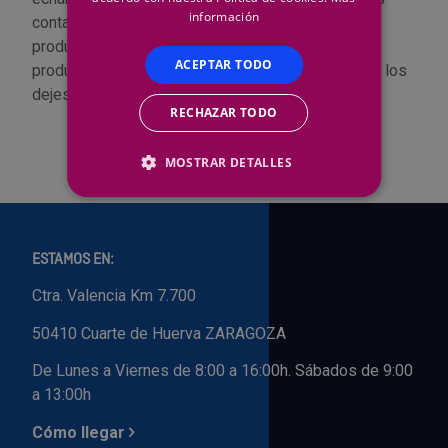
información
contamos con más de 300 marcas y miles de
Outlet Sierras
productos a tu disposición. Algunos de nuestros
ACEPTAR TODO
productos están en oferta por tiempo limitado, ¡no los
Outlet Soldadura
dejes escapar!
RECHAZAR TODO
Outlet Técnica de fluidos
MOSTRAR DETALLES
Outlet Tiradores y manillas
Outlet Tornilleria
ESTAMOS EN:
Outlet Transmisiones
Ctra. Valencia Km 7.700
50410 Cuarte de Huerva ZARAGOZA
Outlet Utillajes y accesorios para maquinaria
De Lunes a Viernes de 8:00 a 16:00h. Sábados de 9:00
Outlet Ventilación y calefacción
a 13:00h
Cómo llegar
Outlet Vestuario Laboral y Seguridad