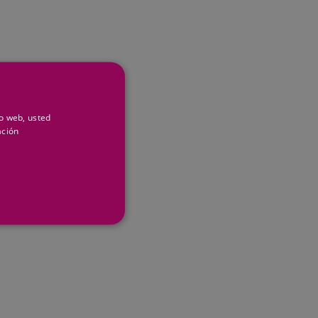
io web, usted
ación