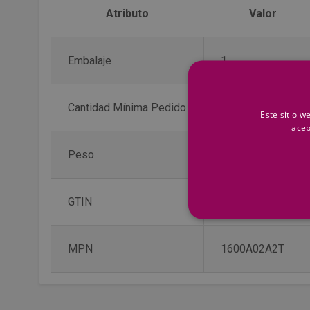
Atributo
Valor
Embalaje
1
Cantidad Mínima Pedido
1 ud
Este sitio w
acep
Peso
6,1 kg
GTIN
4059952638935
MPN
1600A02A2T