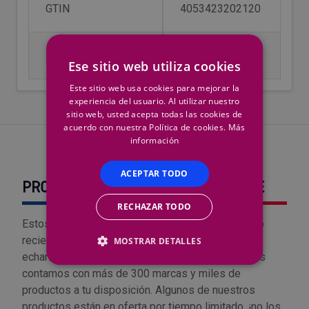
GTIN
4053423202120
Outlet Sierras
Outlet Soldadura
MPN
1600A011T8
Ese sitio web utiliza cookies
Este sitio web usa cookies para mejorar la
Outlet Técnica de fluidos
experiencia del usuario. Al utilizar nuestro
sitio web, usted acepta todas las cookies de
Outlet Tiradores y manillas
acuerdo con nuestra Política de cookies.
Más
información
Outlet Tornilleria
ACEPTAR TODO
PRODUCTOS VISTOS RECIENTEMENTE
Outlet Transmisiones
RECHAZAR TODO
Estos son algunos de los productos que has visto
Outlet Utillajes y accesorios para maquinaria
recientemente. ¿Seguro que no quieres volver a
MOSTRAR DETALLES
echarles un vistazo? Recuerda que en Suministros
Outlet Ventilación y calefacción
contamos con más de 300 marcas y miles de
productos a tu disposición. Algunos de nuestros
Outlet Vestuario Laboral y Seguridad
productos están en oferta por tiempo limitado, ¡no los