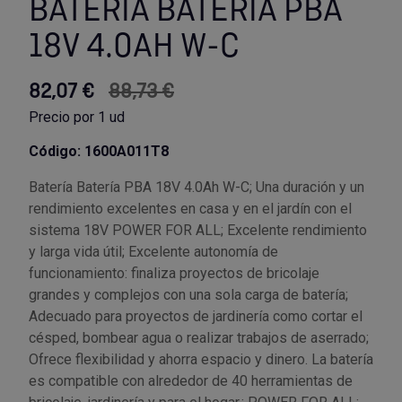
BATERÍA BATERÍA PBA
18V 4.0AH W-C
Utensilios de cocina
Llaves de gancho
Topómetro
Manipulación neumática
Outlet Estanterías Industriales
Tornillos allen
Llaves de tubo
Material eléctrico y Componentes
Outlet Extractores de rodamientos
Tornillos de ojo
82,07 €
88,73 €
Precio por 1 ud
Llaves de vaso
Mobiliario y almacenaje
Outlet Ferreteria y cerrajeria
Tornillos hexagonales
Código: 1600A011T8
Llaves dinamometrica
Moldes y matricería
Outlet Fresas para metal
Tornillos para chapa
Batería Batería PBA 18V 4.0Ah W-C; Una duración y un
rendimiento excelentes en casa y en el jardín con el
Llaves fijas planas
Muelles y mangos
Outlet Herramientas de corte
Tornillos para madera
sistema 18V POWER FOR ALL; Excelente rendimiento
y larga vida útil; Excelente autonomía de
Martillos y mazas
OUTLET
Outlet Herramientas eléctricas y neumáticas
Tornillos para metal y acero
funcionamiento: finaliza proyectos de bricolaje
grandes y complejos con una sola carga de batería;
Mordazas
Outlet Herramientas manuales
Pinturas, barnices, recubrimientos
Tuercas almenadas DIN 935
Adecuado para proyectos de jardinería como cortar el
césped, bombear agua o realizar trabajos de aserrado;
Ofrece flexibilidad y ahorra espacio y dinero. La batería
Palancas
Outlet Higiene y limpieza
Protección contra inundaciones y
Tuercas autoblocantes DIN 985
es compatible con alrededor de 40 herramientas de
control de aguas