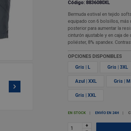
Código: 8836080XL
Bermuda estival en tejido soft
equipado con 6 bolsillos, más u
posterior para aumentar la resi
cinturón ajustable y en caja d
poliéster, 8% spandex. Contras
OPCIONES DISPONIBLES
Gris | L
Gris | 3XL
Azul | XXL
Gris | M
Gris | XXL
EN STOCK
ENVÍO EN 24H
C
+