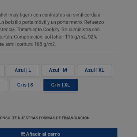
shell muy ligero con contrastes en simil cordura
n bolsillo porta móvil y un porta metro. Refuerzo
stencia. Tratamiento Cooldry. Se suministra con
e cartón. Composición: softshell 115 g/m2, 92%
te simil cordura 165 g/m2.
Azul | L
Azul | M
Azul | XL
Gris | S
Gris | XL
ONSULTE NUESTRAS FORMAS DE FINANCIACIÓN
Añadir al carro