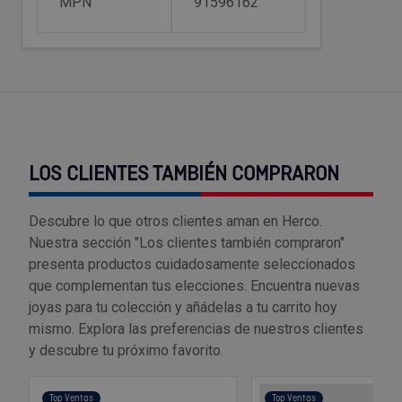
MPN
91596162
Tenazas
Outlet Material de riego
Terrajas
Outlet Material eléctrico y Componentes
Tijeras
Outlet Mobiliario y almacenaje
Tornillos de banco y sargentos
Outlet Moldes y matricería
LOS CLIENTES TAMBIÉN COMPRARON
Outlet Muelles y mangos
Descubre lo que otros clientes aman en Herco.
Nuestra sección "Los clientes también compraron"
Outlet Pinturas, barnices, recubrimientos
presenta productos cuidadosamente seleccionados
que complementan tus elecciones. Encuentra nuevas
Outlet Protección y vestuario
joyas para tu colección y añádelas a tu carrito hoy
mismo. Explora las preferencias de nuestros clientes
Outlet Rodamientos y cojinetes
y descubre tu próximo favorito.
Outlet Ruedas
Top Ventas
Top Ventas