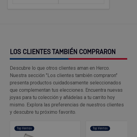
Tenazas
Outlet Material de riego
Terrajas
Outlet Material eléctrico y Componentes
Tijeras
Outlet Mobiliario y almacenaje
LOS CLIENTES TAMBIÉN COMPRARON
Tornillos de banco y sargentos
Outlet Moldes y matricería
Outlet Muelles y mangos
Descubre lo que otros clientes aman en Herco.
Nuestra sección "Los clientes también compraron"
presenta productos cuidadosamente seleccionados
Outlet Pinturas, barnices, recubrimientos
que complementan tus elecciones. Encuentra nuevas
joyas para tu colección y añádelas a tu carrito hoy
Outlet Protección y vestuario
mismo. Explora las preferencias de nuestros clientes
y descubre tu próximo favorito.
Outlet Rodamientos y cojinetes
Top Ventas
Top Ventas
Outlet Ruedas