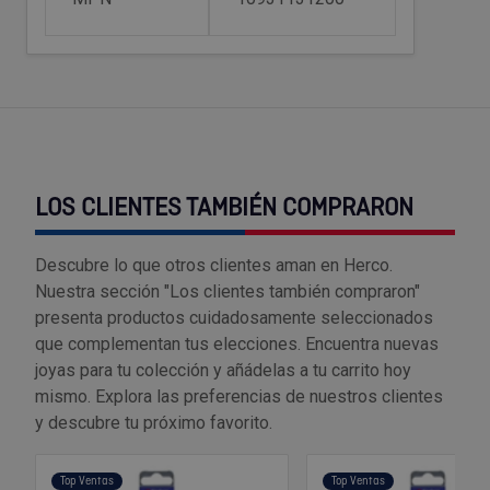
Tenazas
Outlet Material de riego
Terrajas
Outlet Material eléctrico y Componentes
Tijeras
Outlet Mobiliario y almacenaje
Tornillos de banco y sargentos
Outlet Moldes y matricería
LOS CLIENTES TAMBIÉN COMPRARON
Outlet Muelles y mangos
Descubre lo que otros clientes aman en Herco.
Nuestra sección "Los clientes también compraron"
Outlet Pinturas, barnices, recubrimientos
presenta productos cuidadosamente seleccionados
que complementan tus elecciones. Encuentra nuevas
Outlet Protección y vestuario
joyas para tu colección y añádelas a tu carrito hoy
mismo. Explora las preferencias de nuestros clientes
Outlet Rodamientos y cojinetes
y descubre tu próximo favorito.
Outlet Ruedas
Top Ventas
Top Ventas