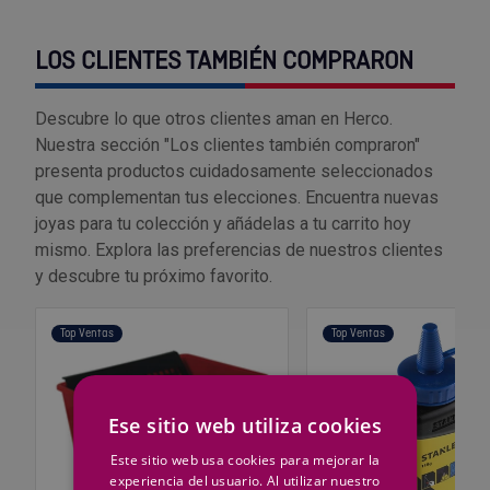
Outlet Sierras
LOS CLIENTES TAMBIÉN COMPRARON
Outlet Soldadura
Descubre lo que otros clientes aman en Herco.
Outlet Técnica de fluidos
Nuestra sección "Los clientes también compraron"
presenta productos cuidadosamente seleccionados
que complementan tus elecciones. Encuentra nuevas
Outlet Tiradores y manillas
joyas para tu colección y añádelas a tu carrito hoy
mismo. Explora las preferencias de nuestros clientes
Outlet Tornilleria
y descubre tu próximo favorito.
Outlet Transmisiones
Top Ventas
Top Ventas
Outlet Utillajes y accesorios para maquinaria
Outlet Ventilación y calefacción
Ese sitio web utiliza cookies
Este sitio web usa cookies para mejorar la
Outlet Vestuario Laboral y Seguridad
experiencia del usuario. Al utilizar nuestro