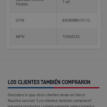
1 ud
Tenazas
Outlet Material de riego
Pedido
Terrajas
Outlet Material eléctrico y Componentes
GTIN
8428088015112
Tijeras
Outlet Mobiliario y almacenaje
MPN
12560235
Tornillos de banco y sargentos
Outlet Moldes y matricería
Outlet Muelles y mangos
Outlet Pinturas, barnices, recubrimientos
Outlet Protección y vestuario
LOS CLIENTES TAMBIÉN COMPRARON
Outlet Rodamientos y cojinetes
Descubre lo que otros clientes aman en Herco.
Nuestra sección "Los clientes también compraron"
Outlet Ruedas
presenta productos cuidadosamente seleccionados