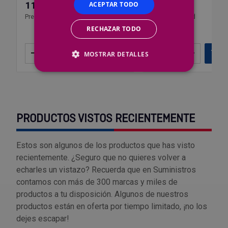
117,01 €
2,65 €
ACEPTAR TODO
Precio por 1 ud
Precio por 1 ud
RECHAZAR TODO
–
+
Añadir
–
+
Añ
MOSTRAR DETALLES
PRODUCTOS VISTOS RECIENTEMENTE
Estos son algunos de los productos que has visto
recientemente. ¿Seguro que no quieres volver a
echarles un vistazo? Recuerda que en Suministros
contamos con más de 300 marcas y miles de
productos a tu disposición. Algunos de nuestros
productos están en oferta por tiempo limitado, ¡no los
dejes escapar!