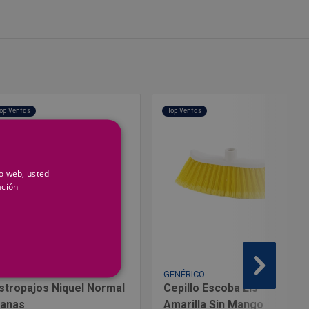
op Ventas
Top Ventas
io web, usted
ación
ENÉRICO
GENÉRICO
stropajos Niquel Normal
Cepillo Escoba Lis
anas
Amarilla Sin Mango