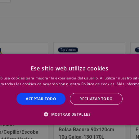
Top Ventas
T
Ese sitio web utiliza cookies
eb usa cookies para mejorar la experiencia del usuario. Al utilizar nuestro sit
ta todas las cookies de acuerdo con nuestra Política de cookies.
Más inform
ACEPTAR TODO
RECHAZAR TODO
MOSTRAR DETALLES
O
GENÉRICO
G
tálico
Bolsa Basura 90x120cm
E
/Cepillo/Escoba
10u Galga-130 170L
N