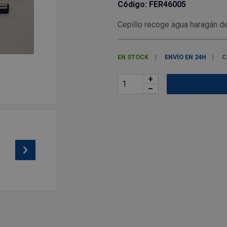
Código: FER46005
Cepillo recoge agua haragán d
EN STOCK
ENVÍO EN 24H
C
+
–