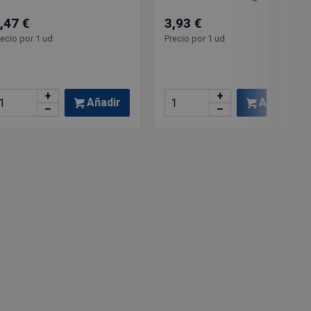
,47 €
3,93 €
recio por 1 ud
Precio por 1 ud
+
+
Añadir
Añadir
–
–