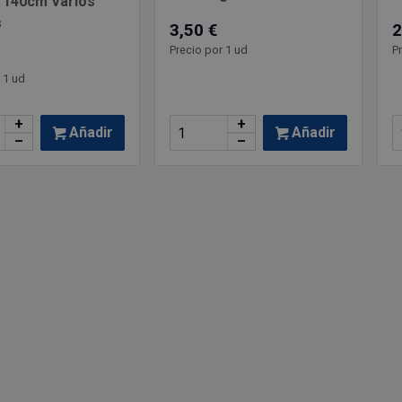
 140cm Varios
s
3,50 €
2
Precio por 1 ud
P
 1 ud
+
+
Añadir
Añadir
–
–