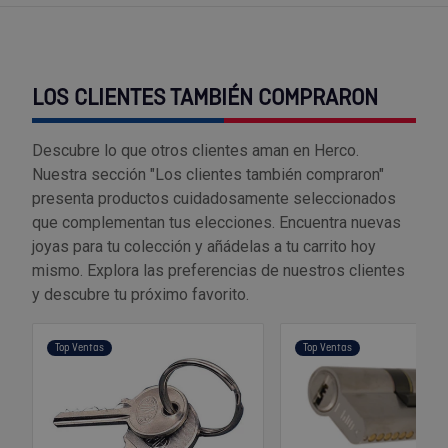
Tenazas
Outlet Material de riego
Terrajas
Outlet Material eléctrico y Componentes
LOS CLIENTES TAMBIÉN COMPRARON
Tijeras
Outlet Mobiliario y almacenaje
Descubre lo que otros clientes aman en Herco.
Tornillos de banco y sargentos
Outlet Moldes y matricería
Nuestra sección "Los clientes también compraron"
presenta productos cuidadosamente seleccionados
Outlet Muelles y mangos
que complementan tus elecciones. Encuentra nuevas
joyas para tu colección y añádelas a tu carrito hoy
mismo. Explora las preferencias de nuestros clientes
Outlet Pinturas, barnices, recubrimientos
y descubre tu próximo favorito.
Outlet Protección y vestuario
Top Ventas
Top Ventas
Outlet Rodamientos y cojinetes
Outlet Ruedas