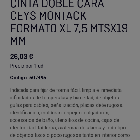
CINTA DOBLE CARA
CEYS MONTACK
Utensilios de cocina
Llaves de gancho
Topómetro
Manipulación neumática
Outlet Estanterías Industriales
Tornillos allen
FORMATO XL 7,5 MTSX19
Llaves de tubo
Material eléctrico y Componentes
Outlet Extractores de rodamientos
Tornillos de ojo
MM
Llaves de vaso
Mobiliario y almacenaje
Outlet Ferreteria y cerrajeria
Tornillos hexagonales
26,03 €
Llaves dinamometrica
Moldes y matricería
Outlet Fresas para metal
Tornillos para chapa
Precio por 1 ud
Código: 507495
Llaves fijas planas
Muelles y mangos
Outlet Herramientas de corte
Tornillos para madera
Indicada para fijar de forma fácil, limpia e inmediata
Martillos y mazas
OUTLET
Outlet Herramientas eléctricas y neumáticas
Tornillos para metal y acero
infinidados de temperatura y humedad, de objetos:
guías para cables, señalización, placas dete rugosa.
Mordazas
Outlet Herramientas manuales
Pinturas, barnices, recubrimientos
Tuercas almenadas DIN 935
identificación, molduras, espejos, colgadores,
accesorios de baño, utensilios de cocina, cajas de
Palancas
Outlet Higiene y limpieza
Protección contra inundaciones y
Tuercas autoblocantes DIN 985
electricidad, tableros, sistemas de alarma y todo tipo
control de aguas
de objetos lisos o poco rugosos tanto en interior como