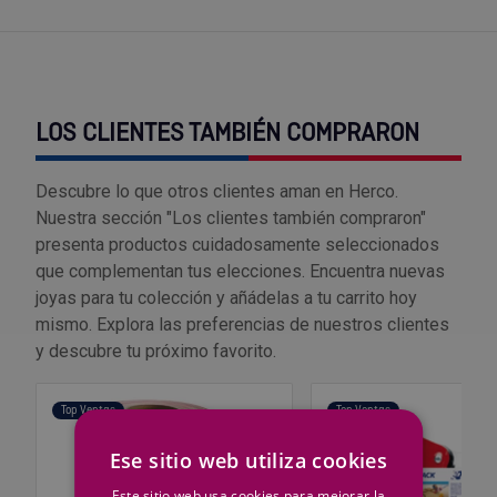
Outlet Sierras
Outlet Soldadura
LOS CLIENTES TAMBIÉN COMPRARON
Outlet Técnica de fluidos
Descubre lo que otros clientes aman en Herco.
Outlet Tiradores y manillas
Nuestra sección "Los clientes también compraron"
presenta productos cuidadosamente seleccionados
Outlet Tornilleria
que complementan tus elecciones. Encuentra nuevas
joyas para tu colección y añádelas a tu carrito hoy
Outlet Transmisiones
mismo. Explora las preferencias de nuestros clientes
y descubre tu próximo favorito.
Outlet Utillajes y accesorios para maquinaria
Top Ventas
Top Ventas
Outlet Ventilación y calefacción
Ese sitio web utiliza cookies
Outlet Vestuario Laboral y Seguridad
Este sitio web usa cookies para mejorar la