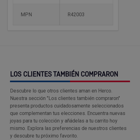
Tenazas
Outlet Material de riego
MPN
R42003
Terrajas
Outlet Material eléctrico y Componentes
Tijeras
Outlet Mobiliario y almacenaje
Tornillos de banco y sargentos
Outlet Moldes y matricería
Outlet Muelles y mangos
LOS CLIENTES TAMBIÉN COMPRARON
Outlet Pinturas, barnices, recubrimientos
Descubre lo que otros clientes aman en Herco.
Nuestra sección "Los clientes también compraron"
Outlet Protección y vestuario
presenta productos cuidadosamente seleccionados
que complementan tus elecciones. Encuentra nuevas
Outlet Rodamientos y cojinetes
joyas para tu colección y añádelas a tu carrito hoy
mismo. Explora las preferencias de nuestros clientes
Outlet Ruedas
y descubre tu próximo favorito.