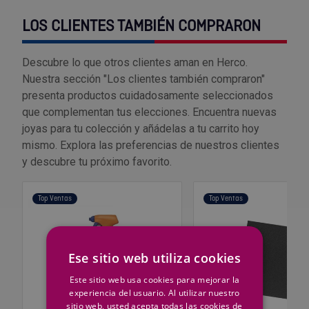
Outlet Sierras
LOS CLIENTES TAMBIÉN COMPRARON
Outlet Soldadura
Descubre lo que otros clientes aman en Herco.
Nuestra sección "Los clientes también compraron"
Outlet Técnica de fluidos
presenta productos cuidadosamente seleccionados
que complementan tus elecciones. Encuentra nuevas
Outlet Tiradores y manillas
joyas para tu colección y añádelas a tu carrito hoy
mismo. Explora las preferencias de nuestros clientes
Outlet Tornilleria
y descubre tu próximo favorito.
Outlet Transmisiones
Top Ventas
Top Ventas
Outlet Utillajes y accesorios para maquinaria
Ese sitio web utiliza cookies
Outlet Ventilación y calefacción
Este sitio web usa cookies para mejorar la
experiencia del usuario. Al utilizar nuestro
Outlet Vestuario Laboral y Seguridad
sitio web, usted acepta todas las cookies de