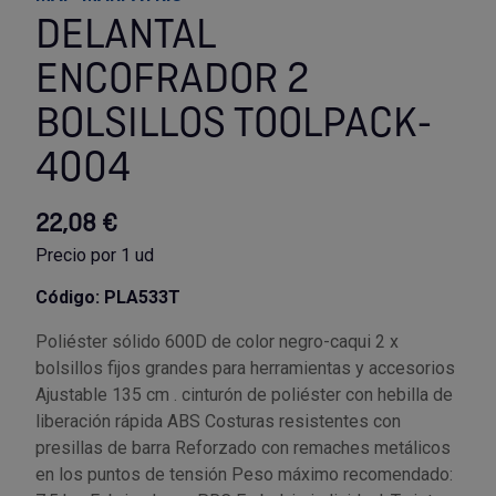
DELANTAL
Utensilios de cocina
Llaves de gancho
Topómetro
Manipulación neumática
Outlet Estanterías Industriales
Tornillos allen
ENCOFRADOR 2
Llaves de tubo
Material eléctrico y Componentes
Outlet Extractores de rodamientos
Tornillos de ojo
BOLSILLOS TOOLPACK-
4004
Llaves de vaso
Mobiliario y almacenaje
Outlet Ferreteria y cerrajeria
Tornillos hexagonales
22,08 €
Llaves dinamometrica
Moldes y matricería
Outlet Fresas para metal
Tornillos para chapa
Precio por 1 ud
Llaves fijas planas
Muelles y mangos
Outlet Herramientas de corte
Tornillos para madera
Código: PLA533T
Martillos y mazas
OUTLET
Outlet Herramientas eléctricas y neumáticas
Tornillos para metal y acero
Poliéster sólido 600D de color negro-caqui 2 x
bolsillos fijos grandes para herramientas y accesorios
Mordazas
Outlet Herramientas manuales
Pinturas, barnices, recubrimientos
Tuercas almenadas DIN 935
Ajustable 135 cm . cinturón de poliéster con hebilla de
liberación rápida ABS Costuras resistentes con
Palancas
Outlet Higiene y limpieza
Protección contra inundaciones y
Tuercas autoblocantes DIN 985
presillas de barra Reforzado con remaches metálicos
control de aguas
en los puntos de tensión Peso máximo recomendado: