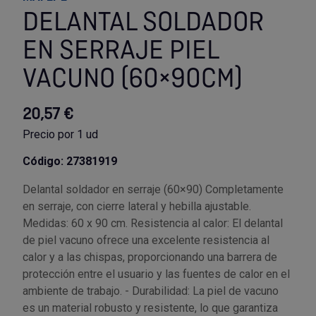
DELANTAL SOLDADOR
Utensilios de cocina
Llaves de gancho
Topómetro
Manipulación neumática
Outlet Estanterías Industriales
Tornillos allen
EN SERRAJE PIEL
Llaves de tubo
Material eléctrico y Componentes
Outlet Extractores de rodamientos
Tornillos de ojo
VACUNO (60×90CM)
Llaves de vaso
Mobiliario y almacenaje
Outlet Ferreteria y cerrajeria
Tornillos hexagonales
20,57 €
Precio por 1 ud
Llaves dinamometrica
Moldes y matricería
Outlet Fresas para metal
Tornillos para chapa
Código: 27381919
Llaves fijas planas
Muelles y mangos
Outlet Herramientas de corte
Tornillos para madera
Delantal soldador en serraje (60×90) Completamente
en serraje, con cierre lateral y hebilla ajustable.
Martillos y mazas
OUTLET
Outlet Herramientas eléctricas y neumáticas
Tornillos para metal y acero
Medidas: 60 x 90 cm. Resistencia al calor: El delantal
de piel vacuno ofrece una excelente resistencia al
Mordazas
Outlet Herramientas manuales
Pinturas, barnices, recubrimientos
Tuercas almenadas DIN 935
calor y a las chispas, proporcionando una barrera de
protección entre el usuario y las fuentes de calor en el
Palancas
Outlet Higiene y limpieza
Protección contra inundaciones y
Tuercas autoblocantes DIN 985
ambiente de trabajo. - Durabilidad: La piel de vacuno
control de aguas
es un material robusto y resistente, lo que garantiza