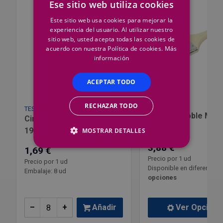
Ese sitio web utiliza cookies
Este sitio web usa cookies para mejorar la
experiencia del usuario. Al utilizar nuestro
sitio web, usted acepta todas las cookies de
acuerdo con nuestra Política de cookies.
Más
información
ACEPTAR TODO
RECHAZAR TODO
TITAN
TESA
Paletina Doble Man
Cinta Krepp Pintor Tesa
Madera
19 X 50 4323
MOSTRAR DETALLES
3,88 €
1,69 €
Precio por 1 ud
Precio por 1 ud
Disponible en diferentes
Embalaje: 8 ud
opciones
–
+
Añadir
Ver Opcione