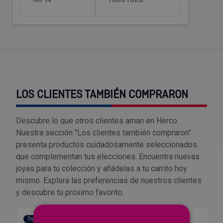
Outlet Sierras
Outlet Soldadura
Outlet Técnica de fluidos
Outlet Tiradores y manillas
LOS CLIENTES TAMBIÉN COMPRARON
Outlet Tornilleria
Descubre lo que otros clientes aman en Herco.
Nuestra sección "Los clientes también compraron"
Outlet Transmisiones
presenta productos cuidadosamente seleccionados
que complementan tus elecciones. Encuentra nuevas
Outlet Utillajes y accesorios para maquinaria
joyas para tu colección y añádelas a tu carrito hoy
mismo. Explora las preferencias de nuestros clientes
Outlet Ventilación y calefacción
y descubre tu próximo favorito.
Outlet Vestuario Laboral y Seguridad
Top Ventas
Top Ventas