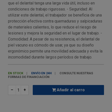
Palas, picos y azadas
Outlet Iluminación
Tuercas enjauladas
que el delantal tenga una larga vida útil, incluso en
Protección y vestuario
condiciones de trabajo rigurosas. - Seguridad: Al
Paletas albañil
Outlet Instrumentos de medición
Tuercas hexagonales DIN 934
utilizar este delantal, el trabajador se beneficia de una
Rodamientos y cojinetes
protección efectiva contra quemaduras y salpicaduras
de materiales calientes, lo que reduce el riesgo de
Prensa terminales
Outlet Jardín y terraza
Varilla roscada
lesiones y mejora la seguridad en el lugar de trabajo. -
Ruedas
Comodidad: A pesar de su resistencia, el delantal de
Punta de trazar
Outlet Juntas, gomas y aislantes
piel vacuno es cómodo de usar, ya que su diseño
Soldadura
ergonómico permite una movilidad adecuada y evita la
Puntas de destornillador
Outlet Llaves ajustables
incomodidad durante largos períodos de trabajo.
Técnica de fluidos
Rastrillos
Outlet Llaves Allen
Tornilleria
EN STOCK
ENVÍO EN 24H
CONSULTE NUESTRAS
FORMAS DE FINANCIACIÓN
Remachadoras
Outlet Lubricante industrial
Transmisiones
–
+
Añadir al carro
Sierras
Outlet Mangueras y tubos
Utillajes y accesorios para maquinaria
Tases y sufrideras
Outlet Manipulación neumática
Ventilación y calefacción