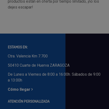
productos están en oferta por tiempo limitado, ¡no los
dejes escapar!
ESTAMOS EN:
Ctra. Valencia Km 7.700
50410 Cuarte de Huerva ZARAGOZA
De Lunes a Viernes de 8:00 a 16:00h. Sábados de 9:00
a 13:00h
Cómo llegar
ATENCIÓN PERSONALIZADA