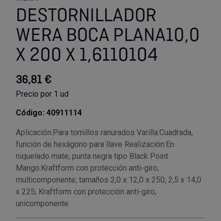
DESTORNILLADOR
Utensilios de cocina
Llaves de gancho
Topómetro
Manipulación neumática
Outlet Estanterías Industriales
Tornillos allen
WERA BOCA PLANA10,0
Llaves de tubo
Material eléctrico y Componentes
Outlet Extractores de rodamientos
Tornillos de ojo
X 200 X 1,6110104
Llaves de vaso
Mobiliario y almacenaje
Outlet Ferreteria y cerrajeria
Tornillos hexagonales
36,81 €
Precio por 1 ud
Llaves dinamometrica
Moldes y matricería
Outlet Fresas para metal
Tornillos para chapa
Código: 40911114
Llaves fijas planas
Muelles y mangos
Outlet Herramientas de corte
Tornillos para madera
Aplicación:Para tornillos ranurados Varilla:Cuadrada,
función de hexágono para llave Realización:En
Martillos y mazas
OUTLET
Outlet Herramientas eléctricas y neumáticas
Tornillos para metal y acero
niquelado mate, punta negra tipo Black Point
Mango:Kraftform con protección anti-giro,
Mordazas
Outlet Herramientas manuales
Pinturas, barnices, recubrimientos
Tuercas almenadas DIN 935
multicomponente; tamaños 2,0 x 12,0 x 250, 2,5 x 14,0
x 225; Kraftform con protección anti-giro,
Palancas
Outlet Higiene y limpieza
Protección contra inundaciones y
Tuercas autoblocantes DIN 985
unicomponente
control de aguas