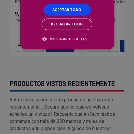
B192.002.125 Ph2
08mm AdaptadorSt
ACEPTAR TODO
9,09 €
9,46 €
Precio por 1 ud
Precio por 1 ud
RECHAZAR TODO
MOSTRAR DETALLES
–
+
Añadir
–
+
Añ
PRODUCTOS VISTOS RECIENTEMENTE
Estos son algunos de los productos que has visto
recientemente. ¿Seguro que no quieres volver a
echarles un vistazo? Recuerda que en Suministros
contamos con más de 300 marcas y miles de
productos a tu disposición. Algunos de nuestros