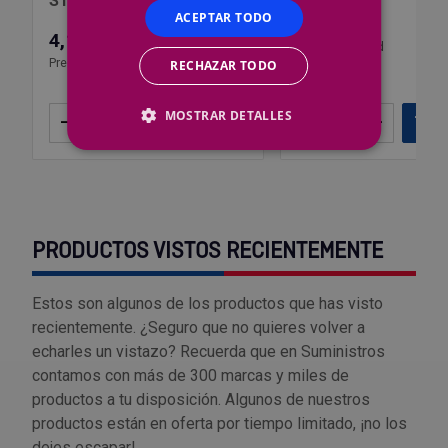
STEELOX para acer
ACEPTAR TODO
8,49 €
4,16 €
Precio por 1 ud
Precio por 1 ud
RECHAZAR TODO
MOSTRAR DETALLES
–
+
Añadir
–
+
Añ
PRODUCTOS VISTOS RECIENTEMENTE
Estos son algunos de los productos que has visto
recientemente. ¿Seguro que no quieres volver a
echarles un vistazo? Recuerda que en Suministros
contamos con más de 300 marcas y miles de
productos a tu disposición. Algunos de nuestros
productos están en oferta por tiempo limitado, ¡no los
dejes escapar!