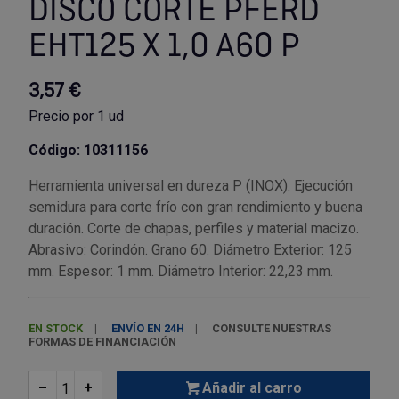
DISCO CORTE PFERD
EHT125 X 1,0 A60 P
Utensilios de cocina
Llaves de gancho
Topómetro
Manipulación neumática
Outlet Estanterías Industriales
Tornillos allen
Llaves de tubo
Material eléctrico y Componentes
Outlet Extractores de rodamientos
Tornillos de ojo
3,57 €
Precio por 1 ud
Llaves de vaso
Mobiliario y almacenaje
Outlet Ferreteria y cerrajeria
Tornillos hexagonales
Código: 10311156
Llaves dinamometrica
Moldes y matricería
Outlet Fresas para metal
Tornillos para chapa
Herramienta universal en dureza P (INOX). Ejecución
semidura para corte frío con gran rendimiento y buena
Llaves fijas planas
Muelles y mangos
Outlet Herramientas de corte
Tornillos para madera
duración. Corte de chapas, perfiles y material macizo.
Abrasivo: Corindón. Grano 60. Diámetro Exterior: 125
Martillos y mazas
OUTLET
Outlet Herramientas eléctricas y neumáticas
Tornillos para metal y acero
mm. Espesor: 1 mm. Diámetro Interior: 22,23 mm.
Mordazas
Outlet Herramientas manuales
Pinturas, barnices, recubrimientos
Tuercas almenadas DIN 935
EN STOCK
ENVÍO EN 24H
CONSULTE NUESTRAS
FORMAS DE FINANCIACIÓN
Palancas
Outlet Higiene y limpieza
Protección contra inundaciones y
Tuercas autoblocantes DIN 985
control de aguas
–
+
Añadir al carro