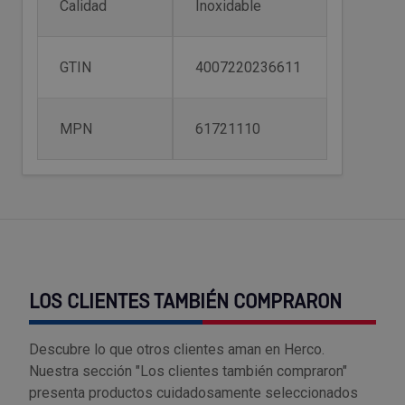
Calidad
Inoxidable
Tenazas
Outlet Material de riego
Terrajas
Outlet Material eléctrico y Componentes
GTIN
4007220236611
Tijeras
Outlet Mobiliario y almacenaje
MPN
61721110
Tornillos de banco y sargentos
Outlet Moldes y matricería
Outlet Muelles y mangos
Outlet Pinturas, barnices, recubrimientos
Outlet Protección y vestuario
LOS CLIENTES TAMBIÉN COMPRARON
Outlet Rodamientos y cojinetes
Descubre lo que otros clientes aman en Herco.
Nuestra sección "Los clientes también compraron"
Outlet Ruedas
presenta productos cuidadosamente seleccionados