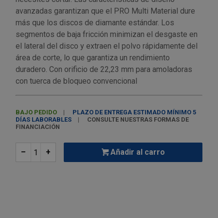
Palas, picos y azadas
Outlet Iluminación
Tuercas enjauladas
avanzadas garantizan que el PRO Multi Material dure
Protección y vestuario
más que los discos de diamante estándar. Los
Paletas albañil
Outlet Instrumentos de medición
Tuercas hexagonales DIN 934
segmentos de baja fricción minimizan el desgaste en
Rodamientos y cojinetes
el lateral del disco y extraen el polvo rápidamente del
Prensa terminales
Outlet Jardín y terraza
Varilla roscada
área de corte, lo que garantiza un rendimiento
Ruedas
duradero. Con orificio de 22,23 mm para amoladoras
Punta de trazar
Outlet Juntas, gomas y aislantes
con tuerca de bloqueo convencional
Soldadura
Puntas de destornillador
Outlet Llaves ajustables
BAJO PEDIDO
PLAZO DE ENTREGA ESTIMADO MÍNIMO 5
Técnica de fluidos
DÍAS LABORABLES
CONSULTE NUESTRAS FORMAS DE
Rastrillos
Outlet Llaves Allen
FINANCIACIÓN
Tornilleria
Remachadoras
Outlet Lubricante industrial
–
+
Añadir al carro
Transmisiones
Sierras
Outlet Mangueras y tubos
Utillajes y accesorios para maquinaria
Tases y sufrideras
Outlet Manipulación neumática
Ventilación y calefacción