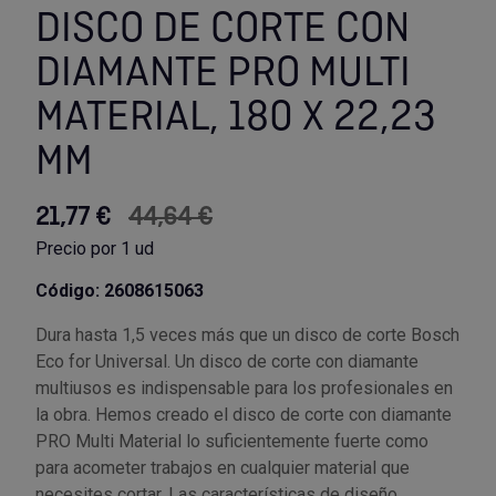
DISCO DE CORTE CON
Utensilios de cocina
Llaves de gancho
Topómetro
Manipulación neumática
Outlet Estanterías Industriales
Tornillos allen
DIAMANTE PRO MULTI
MATERIAL, 180 X 22,23
Llaves de tubo
Material eléctrico y Componentes
Outlet Extractores de rodamientos
Tornillos de ojo
MM
Llaves de vaso
Mobiliario y almacenaje
Outlet Ferreteria y cerrajeria
Tornillos hexagonales
21,77 €
44,64 €
Llaves dinamometrica
Moldes y matricería
Outlet Fresas para metal
Tornillos para chapa
Precio por 1 ud
Llaves fijas planas
Muelles y mangos
Outlet Herramientas de corte
Tornillos para madera
Código: 2608615063
Martillos y mazas
OUTLET
Outlet Herramientas eléctricas y neumáticas
Tornillos para metal y acero
Dura hasta 1,5 veces más que un disco de corte Bosch
Eco for Universal. Un disco de corte con diamante
multiusos es indispensable para los profesionales en
Mordazas
Outlet Herramientas manuales
Pinturas, barnices, recubrimientos
Tuercas almenadas DIN 935
la obra. Hemos creado el disco de corte con diamante
PRO Multi Material lo suficientemente fuerte como
Palancas
Outlet Higiene y limpieza
Protección contra inundaciones y
Tuercas autoblocantes DIN 985
para acometer trabajos en cualquier material que
control de aguas
necesites cortar. Las características de diseño