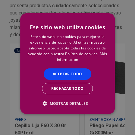
presenta productos cuidadosamente seleccionados
que complementan tus elecciones. Encuentra nuevas
joyas para tu colección y añádelas a tu carrito hoy
Ese sitio web utiliza cookies
mismo. Explora las preferencias de nuestros clientes
y descubre tu próximo favorito.
Este sitio web usa cookies para mejorar la
experiencia del usuario. Al utilizar nuestro
sitio web, usted acepta todas las cookies de
Top Ventas
Top Ventas
acuerdo con nuestra Política de cookies.
Más
información
ACEPTAR TODO
RECHAZAR TODO
MOSTRAR DETALLES
PFERD
SAINT GOBAIN ABRASIVO
Cepillo Lija F60 X 30 Gr
Pliego Papel Acuat
60Pferd
Gr800Mse