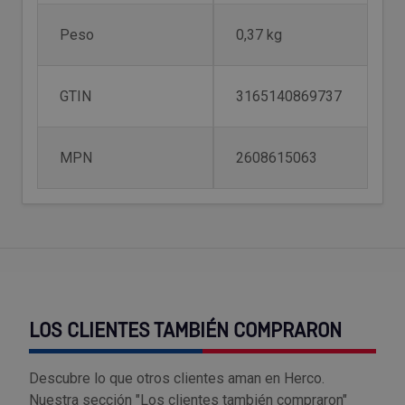
Outlet Sierras
Peso
0,37 kg
Outlet Soldadura
GTIN
3165140869737
Outlet Técnica de fluidos
MPN
2608615063
Outlet Tiradores y manillas
Outlet Tornilleria
Outlet Transmisiones
Outlet Utillajes y accesorios para maquinaria
LOS CLIENTES TAMBIÉN COMPRARON
Outlet Ventilación y calefacción
Descubre lo que otros clientes aman en Herco.
Outlet Vestuario Laboral y Seguridad
Nuestra sección "Los clientes también compraron"