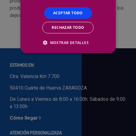
productos a tu disposición. Algunos de nuestros
productos están en oferta por tiempo limitado, ¡no los
Outlet Sierras
ACEPTAR TODO
dejes escapar!
Outlet Soldadura
RECHAZAR TODO
Outlet Técnica de fluidos
MOSTRAR DETALLES
Outlet Tiradores y manillas
ESTAMOS EN:
Outlet Tornilleria
Ctra. Valencia Km 7.700
Outlet Transmisiones
50410 Cuarte de Huerva ZARAGOZA
De Lunes a Viernes de 8:00 a 16:00h. Sábados de 9:00
Outlet Utillajes y accesorios para maquinaria
a 13:00h
Outlet Ventilación y calefacción
Cómo llegar
Outlet Vestuario Laboral y Seguridad
ATENCIÓN PERSONALIZADA