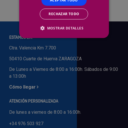
ACEPTAR TODO
Outlet Sierras
RECHAZAR TODO
Outlet Soldadura
MOSTRAR DETALLES
Outlet Técnica de fluidos
ESTAMOS EN:
Ctra. Valencia Km 7.700
Outlet Tiradores y manillas
50410 Cuarte de Huerva ZARAGOZA
Outlet Tornilleria
De Lunes a Viernes de 8:00 a 16:00h. Sábados de 9:00
a 13:00h
Outlet Transmisiones
Cómo llegar
Outlet Utillajes y accesorios para maquinaria
ATENCIÓN PERSONALIZADA
Outlet Ventilación y calefacción
De lunes a viernes de 8:00 a 16:00h.
+34 976 503 927
Outlet Vestuario Laboral y Seguridad