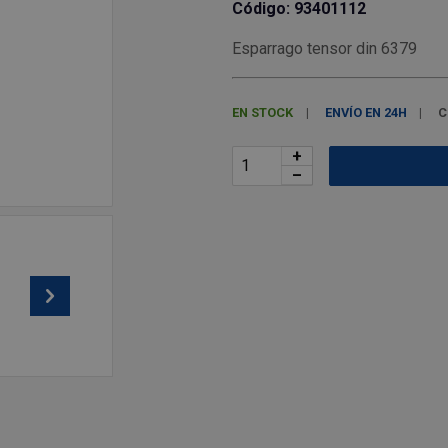
Código: 93401112
Esparrago tensor din 6379
EN STOCK
ENVÍO EN 24H
C
+
–