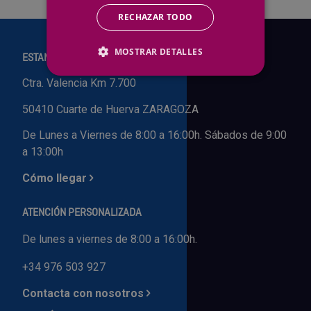
RECHAZAR TODO
Outlet Sierras
MOSTRAR DETALLES
Outlet Soldadura
ESTAMOS EN:
Ctra. Valencia Km 7.700
Outlet Técnica de fluidos
50410 Cuarte de Huerva ZARAGOZA
Outlet Tiradores y manillas
De Lunes a Viernes de 8:00 a 16:00h. Sábados de 9:00
a 13:00h
Outlet Tornilleria
Cómo llegar
Outlet Transmisiones
ATENCIÓN PERSONALIZADA
Outlet Utillajes y accesorios para maquinaria
De lunes a viernes de 8:00 a 16:00h.
+34 976 503 927
Outlet Ventilación y calefacción
Contacta con nosotros
Outlet Vestuario Laboral y Seguridad