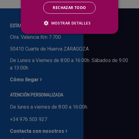
RECHAZAR TODO
Outlet Sierras
MOSTRAR DETALLES
Outlet Soldadura
ESTAMOS EN:
Ctra. Valencia Km 7.700
Outlet Técnica de fluidos
50410 Cuarte de Huerva ZARAGOZA
Outlet Tiradores y manillas
De Lunes a Viernes de 8:00 a 16:00h. Sábados de 9:00
a 13:00h
Outlet Tornilleria
Cómo llegar
Outlet Transmisiones
ATENCIÓN PERSONALIZADA
Outlet Utillajes y accesorios para maquinaria
De lunes a viernes de 8:00 a 16:00h.
+34 976 503 927
Outlet Ventilación y calefacción
Contacta con nosotros
Outlet Vestuario Laboral y Seguridad