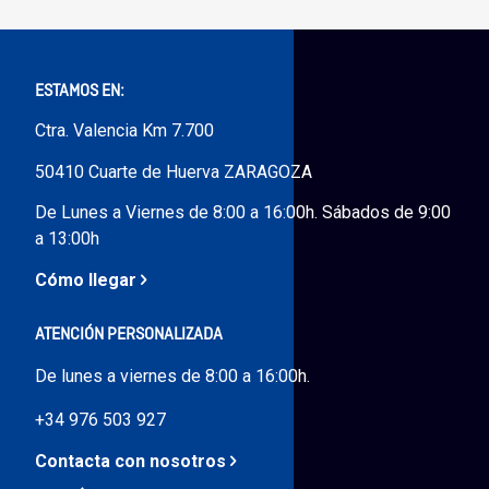
Outlet Sierras
Outlet Soldadura
ESTAMOS EN:
Ctra. Valencia Km 7.700
Outlet Técnica de fluidos
50410 Cuarte de Huerva ZARAGOZA
Outlet Tiradores y manillas
De Lunes a Viernes de 8:00 a 16:00h. Sábados de 9:00
a 13:00h
Outlet Tornilleria
Cómo llegar
Outlet Transmisiones
ATENCIÓN PERSONALIZADA
Outlet Utillajes y accesorios para maquinaria
De lunes a viernes de 8:00 a 16:00h.
+34 976 503 927
Outlet Ventilación y calefacción
Contacta con nosotros
Outlet Vestuario Laboral y Seguridad