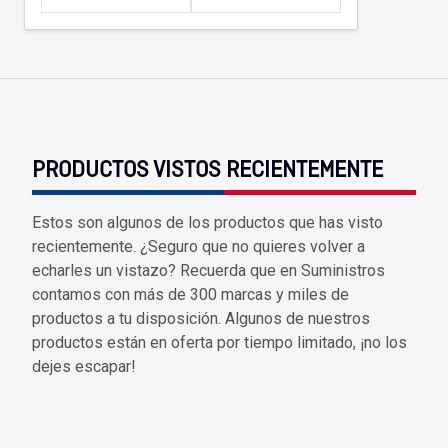
Tenazas
Outlet Material de riego
Terrajas
Outlet Material eléctrico y Componentes
Tijeras
Outlet Mobiliario y almacenaje
PRODUCTOS VISTOS RECIENTEMENTE
Tornillos de banco y sargentos
Outlet Moldes y matricería
Outlet Muelles y mangos
Estos son algunos de los productos que has visto
recientemente. ¿Seguro que no quieres volver a
echarles un vistazo? Recuerda que en Suministros
Outlet Pinturas, barnices, recubrimientos
contamos con más de 300 marcas y miles de
productos a tu disposición. Algunos de nuestros
Outlet Protección y vestuario
productos están en oferta por tiempo limitado, ¡no los
dejes escapar!
Outlet Rodamientos y cojinetes
Outlet Ruedas