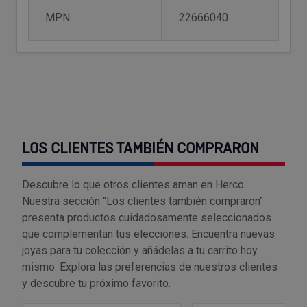
Tenazas
Outlet Material de riego
MPN
22666040
Terrajas
Outlet Material eléctrico y Componentes
Tijeras
Outlet Mobiliario y almacenaje
Tornillos de banco y sargentos
Outlet Moldes y matricería
LOS CLIENTES TAMBIÉN COMPRARON
Outlet Muelles y mangos
Descubre lo que otros clientes aman en Herco.
Outlet Pinturas, barnices, recubrimientos
Nuestra sección "Los clientes también compraron"
presenta productos cuidadosamente seleccionados
Outlet Protección y vestuario
que complementan tus elecciones. Encuentra nuevas
joyas para tu colección y añádelas a tu carrito hoy
Outlet Rodamientos y cojinetes
mismo. Explora las preferencias de nuestros clientes
y descubre tu próximo favorito.
Outlet Ruedas