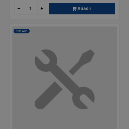
–
+
Añadir
Solo Web