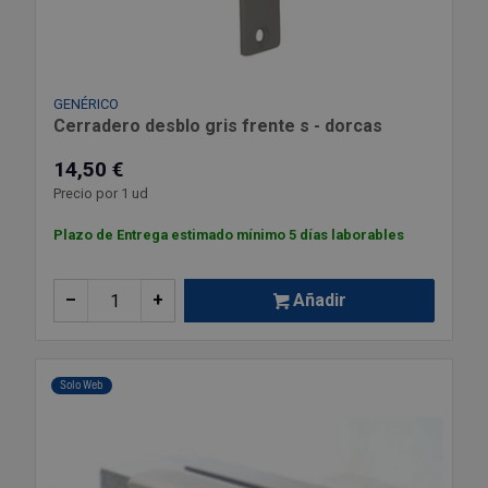
Outlet Sierras
Outlet Soldadura
GENÉRICO
Cerradero desblo gris frente s - dorcas
Outlet Técnica de fluidos
14,50 €
Precio por 1 ud
Outlet Tiradores y manillas
Plazo de Entrega estimado mínimo 5 días laborables
Outlet Tornilleria
–
+
Añadir
Outlet Transmisiones
Outlet Utillajes y accesorios para maquinaria
Solo Web
Outlet Ventilación y calefacción
Outlet Vestuario Laboral y Seguridad