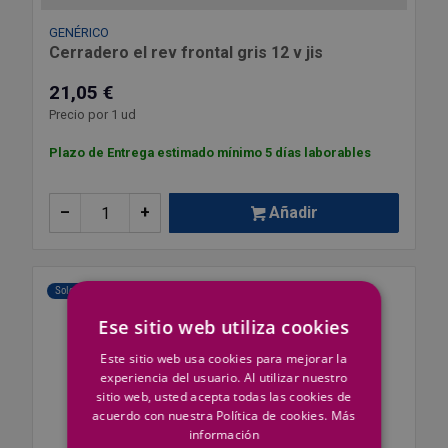
GENÉRICO
Cerradero el rev frontal gris 12 v jis
21,05 €
Precio por 1 ud
Plazo de Entrega estimado mínimo 5 días laborables
–
+
Añadir
Solo Web
Ese sitio web utiliza cookies
Este sitio web usa cookies para mejorar la
experiencia del usuario. Al utilizar nuestro
sitio web, usted acepta todas las cookies de
acuerdo con nuestra Política de cookies.
Más
información