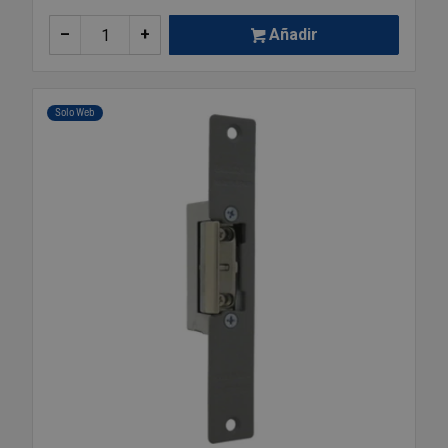
–
+
Añadir
Solo Web