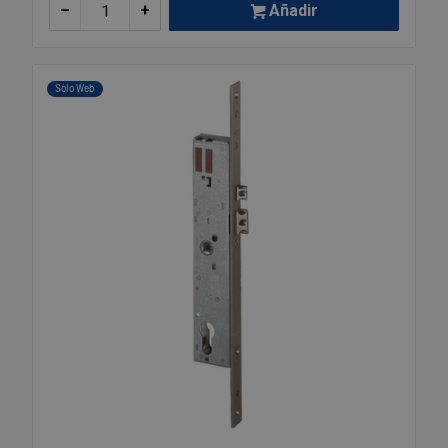
–
+
Añadir
Solo Web