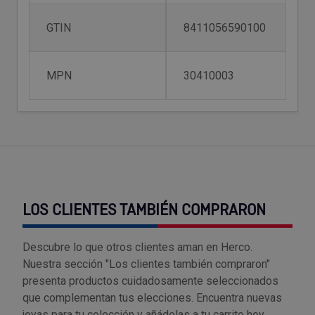
Tenazas
Outlet Material de riego
GTIN
8411056590100
Terrajas
Outlet Material eléctrico y Componentes
MPN
30410003
Tijeras
Outlet Mobiliario y almacenaje
Tornillos de banco y sargentos
Outlet Moldes y matricería
Outlet Muelles y mangos
Outlet Pinturas, barnices, recubrimientos
LOS CLIENTES TAMBIÉN COMPRARON
Outlet Protección y vestuario
Descubre lo que otros clientes aman en Herco.
Outlet Rodamientos y cojinetes
Nuestra sección "Los clientes también compraron"
presenta productos cuidadosamente seleccionados
que complementan tus elecciones. Encuentra nuevas
Outlet Ruedas
joyas para tu colección y añádelas a tu carrito hoy