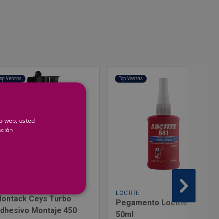
op Ventas
Top Ventas
io web, usted
ación
EYS
LOCTITE
ontack Ceys Turbo
Pegamento Loctite-641
dhesivo Montaje 450
50ml