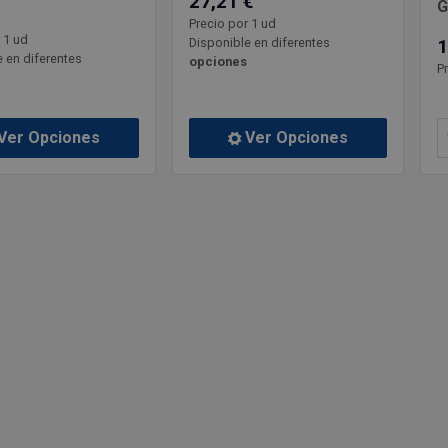
27,21 €
G
Precio por 1 ud
 1 ud
1
Disponible en diferentes
 en diferentes
opciones
P
Ver Opciones
Ver Opciones