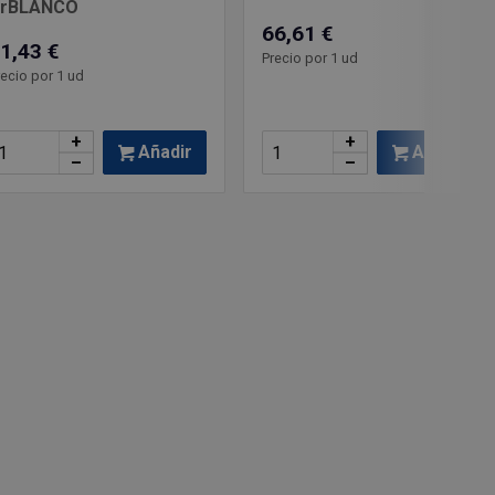
rBLANCO
66,61 €
1,43 €
Precio por 1 ud
recio por 1 ud
+
+
Añadir
Añadir
–
–