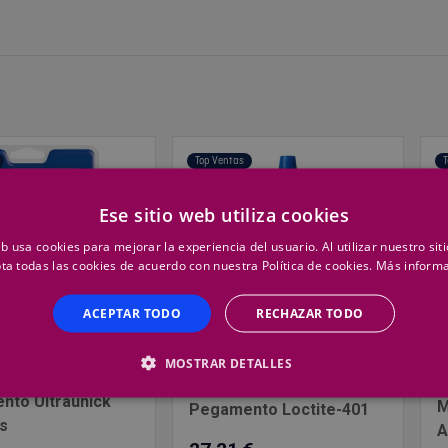
Top Ventas
T
Ese sitio web utiliza cookies
eb usa cookies para mejorar la experiencia del usuario. Al utilizar nuestro sit
ta todas las cookies de acuerdo con nuestra Política de cookies.
Más inform
ACEPTAR TODO
RECHAZAR TODO
MOSTRAR DETALLES
C
LOCTITE
nto Ultraunick
M
Pegamento Loctite-401
s
A