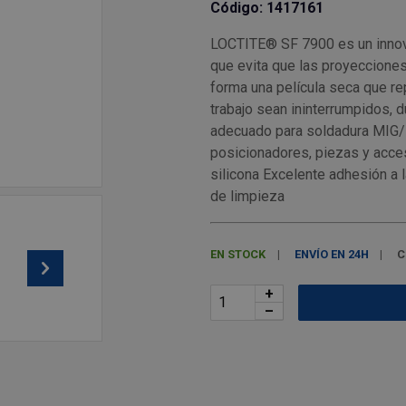
Código: 1417161
LOCTITE® SF 7900 es un innova
que evita que las proyecciones
forma una película seca que r
trabajo sean ininterrumpidos, d
adecuado para soldadura MIG/M
posicionadores, piezas y acces
silicona Excelente adhesión a 
de limpieza
EN STOCK
ENVÍO EN 24H
C
+
–