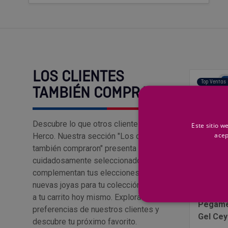
LOS CLIENTES
Top Ventas
TAMBIÉN COMPRARON
Descubre lo que otros clientes aman en
Este sitio w
acep
Herco. Nuestra sección "Los clientes
también compraron" presenta productos
cuidadosamente seleccionados que
complementan tus elecciones. Encuentra
nuevas joyas para tu colección y añádelas
CEYS
a tu carrito hoy mismo. Explora las
Pegame
preferencias de nuestros clientes y
Gel Cey
descubre tu próximo favorito.